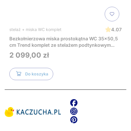
4.07
stelaż + miska WC komplet
Bezkołnierzowa miska prostokątna WC 35x50,5
cm Trend komplet ze stelażem podtynkowym
Tece i czarnym przyciskiem TeceNow
Cena
2 099,00 zł
TR2216+Tece
Do koszyka