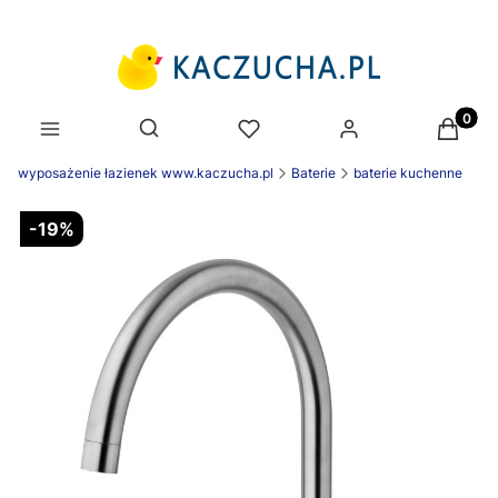
Produk
Otwórz wyszukiwarkę
wyposażenie łazienek www.kaczucha.pl
Baterie
baterie kuchenne
-19%