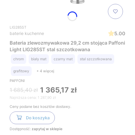
LIG285ST
5.00
baterie kuchenne
Bateria zlewozmywakowa 29,2 cm stojąca Paffoni
Light LIG285ST stal szczotkowana
chrom
biały mat
czarny mat
stal szczotkowana
grafitowy
+ 4 więcej
PAFFONI
1 365,17 zł
1 685,40 zł
Najniższa cena:
1 287,90 zł
Ceny podane bez kosztów dostawy.
Do koszyka
Dostępność:
zapytaj w sklepie