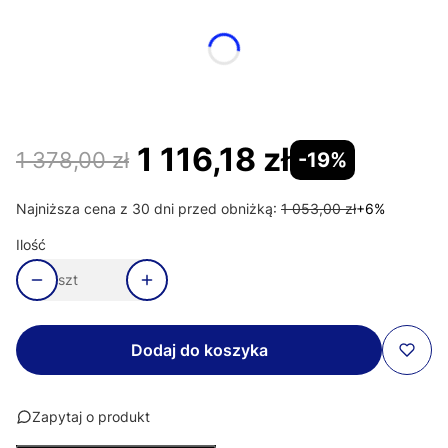
Poszczególne warianty mogą różnić się ceną
Kolor
Opcjonalne
Wybierz
1 116,18 zł
1 378,00 zł
-19%
Najniższa cena z 30 dni przed obniżką:
1 053,00 zł
+6%
Ilość
szt
Dodaj do koszyka
Zapytaj o produkt