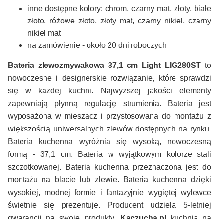
inne dostępne kolory: chrom, czarny mat, złoty, białe
złoto, różowe złoto, złoty mat, czarny nikiel, czarny
nikiel mat
na zamówienie - około 20 dni roboczych
Bateria zlewozmywakowa 37,1 cm Light LIG280ST
to
nowoczesne i designerskie rozwiązanie, które sprawdzi
się w każdej kuchni. Najwyższej jakości elementy
zapewniają płynną regulację strumienia. Bateria jest
wyposażona w mieszacz i przystosowana do montażu z
większością uniwersalnych zlewów dostępnych na rynku.
Bateria kuchenna wyróżnia się wysoką, nowoczesną
formą - 37,1 cm. Bateria w wyjątkowym kolorze stali
szczotkowanej. Bateria kuchenna przeznaczona jest do
montażu na blacie lub zlewie. Bateria kuchenna dzięki
wysokiej, modnej formie i fantazyjnie wygiętej wylewce
świetnie się prezentuje. Producent udziela 5-letniej
gwarancji na swoje produkty.
Kaczucha.pl
kuchnia na