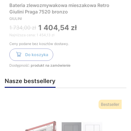
Bateria zlewozmywakowa mieszakowa Retro
Giulini Praga 7520 bronzo
GIULINI
1 404,54 zł
1 734,00 zł
Najniższa cena:
1 454,13 zł
Ceny podane bez kosztów dostawy.
Do koszyka
Dostępność:
produkt na zamówienie
Nasze bestsellery
Bestseller