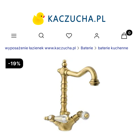
Produk
Otwórz wyszukiwarkę
wyposażenie łazienek www.kaczucha.pl
Baterie
baterie kuchenne
-19%