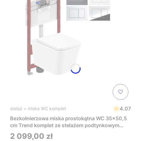
4.07
stelaż + miska WC komplet
Bezkołnierzowa miska prostokątna WC 35x50,5
cm Trend komplet ze stelażem podtynkowym
Tece i czarnym przyciskiem TeceNow
Cena
2 099,00 zł
TR2216+Tece