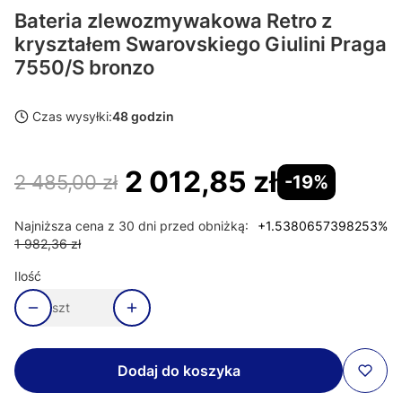
Bateria zlewozmywakowa Retro z
kryształem Swarovskiego Giulini Praga
7550/S bronzo
Czas wysyłki:
48 godzin
2 012,85 zł
2 485,00 zł
-19%
Najniższa cena z 30 dni przed obniżką:
+1.5380657398253%
1 982,36 zł
Ilość
szt
Dodaj do koszyka