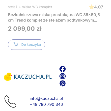
4.07
stelaż + miska WC komplet
Bezkołnierzowa miska prostokątna WC 35x50,5
cm Trend komplet ze stelażem podtynkowym
Tece i czarnym przyciskiem TeceNow
Cena
2 099,00 zł
TR2216+Tece
Do koszyka
info@kaczucha.pl
+48 780 790 346