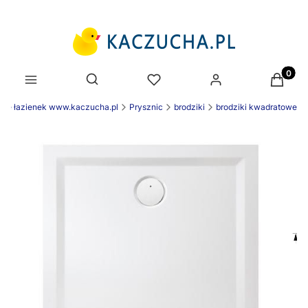
Produk
Otwórz wyszukiwarkę
ie łazienek www.kaczucha.pl
Prysznic
brodziki
brodziki kwadratowe