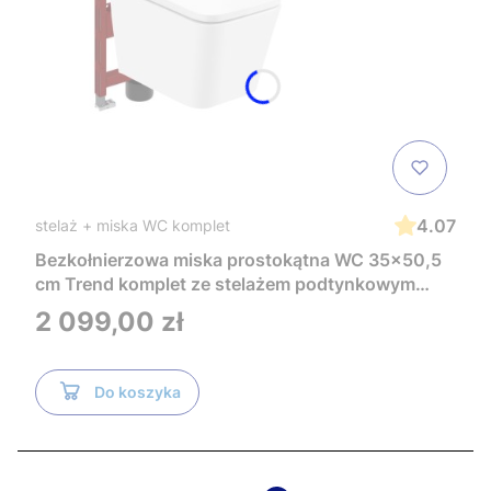
4.07
stelaż + miska WC komplet
Bezkołnierzowa miska prostokątna WC 35x50,5
cm Trend komplet ze stelażem podtynkowym
Tece i czarnym przyciskiem TeceNow
Cena
2 099,00 zł
TR2216+Tece
Do koszyka