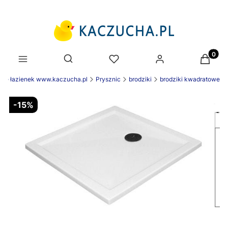
Produk
Otwórz wyszukiwarkę
ie łazienek www.kaczucha.pl
Prysznic
brodziki
brodziki kwadratowe
-15%