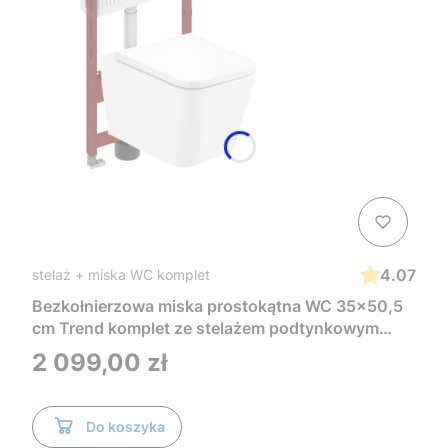
4.07
stelaż + miska WC komplet
Bezkołnierzowa miska prostokątna WC 35x50,5
cm Trend komplet ze stelażem podtynkowym
Tece i czarnym przyciskiem TeceNow
Cena
2 099,00 zł
TR2216+Tece
Do koszyka