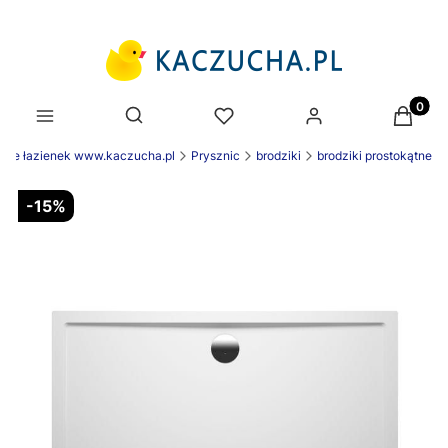
Produk
Otwórz wyszukiwarkę
nie łazienek www.kaczucha.pl
Prysznic
brodziki
brodziki prostokątne
-15%