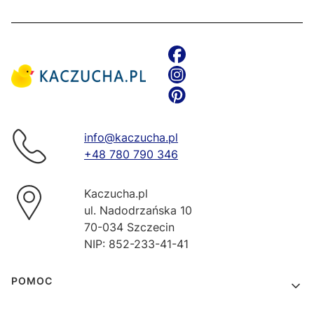
info@kaczucha.pl
+48 780 790 346
Kaczucha.pl
ul. Nadodrzańska 10
70-034 Szczecin
NIP: 852-233-41-41
Linki w stopce
POMOC