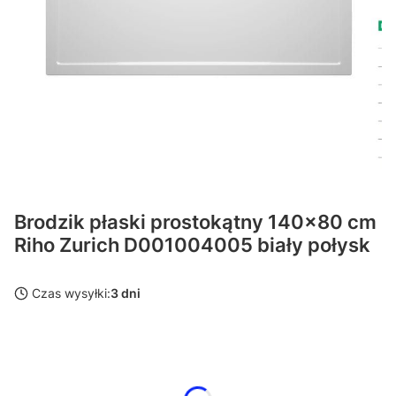
Brodzik płaski prostokątny 140x80 cm
Riho Zurich D001004005 biały połysk
Czas wysyłki:
3 dni
Wybierz wariant produktu:
Poszczególne warianty mogą różnić się ceną