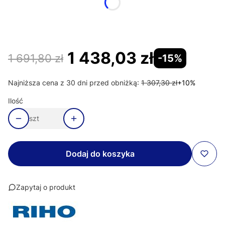
syfon brodzikowy
Opcjonalne
Wybierz
1 438,03 zł
1 691,80 zł
-15%
Najniższa cena z 30 dni przed obniżką:
1 307,30 zł
+10%
Ilość
szt
Dodaj do koszyka
Zapytaj o produkt