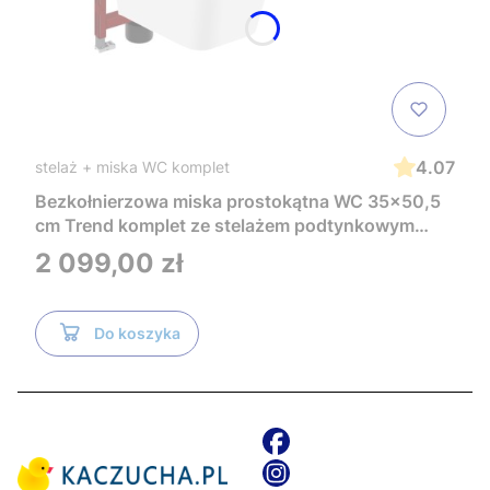
4.07
stelaż + miska WC komplet
Bezkołnierzowa miska prostokątna WC 35x50,5
cm Trend komplet ze stelażem podtynkowym
Tece i czarnym przyciskiem TeceNow
Cena
2 099,00 zł
TR2216+Tece
Do koszyka