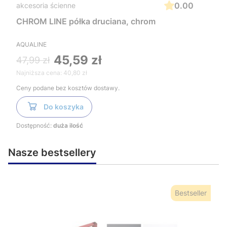
0.00
akcesoria ścienne
CHROM LINE półka druciana, chrom
AQUALINE
45,59 zł
47,99 zł
Najniższa cena:
40,80 zł
Ceny podane bez kosztów dostawy.
Do koszyka
Dostępność:
duża ilość
Nasze bestsellery
Bestseller