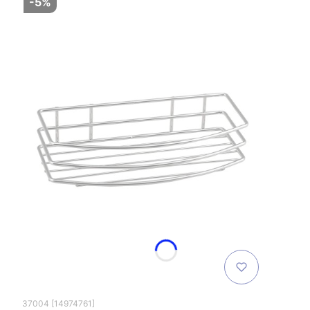
-5%
37004 [14974761]