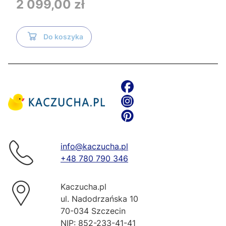
Cena
2 099,00 zł
TR2216+Tece
Do koszyka
info@kaczucha.pl
+48 780 790 346
Kaczucha.pl
ul. Nadodrzańska 10
70-034 Szczecin
NIP: 852-233-41-41