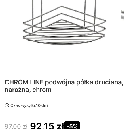
CHROM LINE podwójna półka druciana,
narożna, chrom
Czas wysyłki:
10 dni
92,15 zł
97,00 zł
-5%