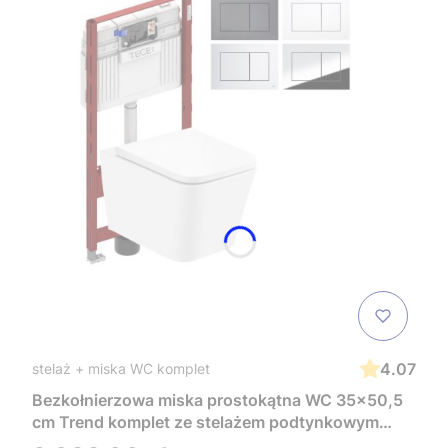
4.07
stelaż + miska WC komplet
Bezkołnierzowa miska prostokątna WC 35x50,5
cm Trend komplet ze stelażem podtynkowym
Tece i czarnym przyciskiem TeceNow