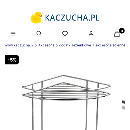
Produk
Otwórz wyszukiwarkę
nek www.kaczucha.pl
Akcesoria
dodatki łazienkowe
akcesoria ścienne
-5%