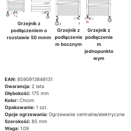
Grzejnik z
Grzejnik z
Grzejnik z
podłączeniem o
podłączenie
podłączenie
rozstawie 50 mm
m
m bocznym
m
jednopunkto
wym
EAN:
8590913848131
Gwarancja:
2 lata
Głębokość:
175 mm
Kolor:
Chrom
Opakowanie:
1 szt.
Opcje ogrzewania:
Ogrzewanie centralne/elektryczne
Szerokość:
85 mm
Waga:
1.09