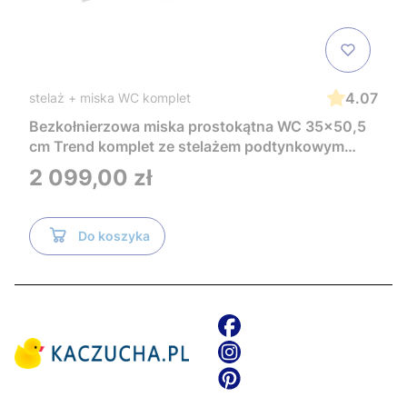
4.07
stelaż + miska WC komplet
Bezkołnierzowa miska prostokątna WC 35x50,5
cm Trend komplet ze stelażem podtynkowym
Tece i czarnym przyciskiem TeceNow
Cena
2 099,00 zł
TR2216+Tece
Do koszyka