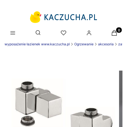
Produk
Otwórz wyszukiwarkę
wyposażenie łazienek www.kaczucha.pl
Ogrzewanie
akcesoria
zawor