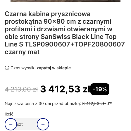
Czarna kabina prysznicowa
prostokątna 90x80 cm z czarnymi
profilami i drzwiami otwieranymi w
obie strony SanSwiss Black Line Top
Line S TLSP0900607+TOPF20800607
czarny mat
Czas wysyłki:
zapytaj w sklepie
3 412,53 zł
4 213,00 zł
-19%
Najniższa cena z 30 dni przed obniżką:
3 412,53 zł
+0%
Ilość
szt