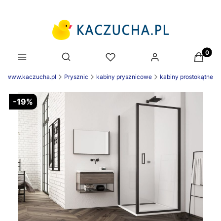
Produk
Otwórz wyszukiwarkę
ek www.kaczucha.pl
Prysznic
kabiny prysznicowe
kabiny prostokątne
-19%