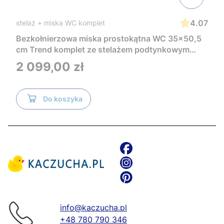
4.07
stelaż + miska WC komplet
Bezkołnierzowa miska prostokątna WC 35x50,5
cm Trend komplet ze stelażem podtynkowym
Tece i czarnym przyciskiem TeceNow
Cena
2 099,00 zł
TR2216+Tece
Do koszyka
info@kaczucha.pl
+48 780 790 346