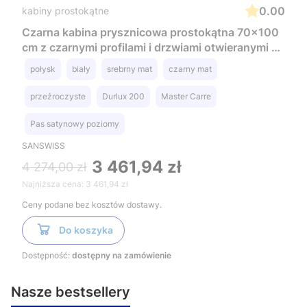
0.00
kabiny prostokątne
Czarna kabina prysznicowa prostokątna 70x100
cm z czarnymi profilami i drzwiami otwieranymi w
obie strony SanSwiss Black Line Top Line S
połysk
biały
srebrny mat
czarny mat
TLSP0700607+TOPF21000607 czarny mat
przeźroczyste
Durlux 200
Master Carre
Pas satynowy poziomy
SANSWISS
3 461,94 zł
4 274,00 zł
Najniższa cena:
3 461,94 zł
Ceny podane bez kosztów dostawy.
Do koszyka
Dostępność:
dostępny na zamówienie
Nasze bestsellery