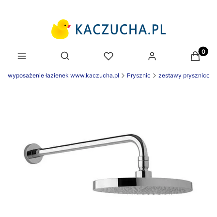
Produk
Otwórz wyszukiwarkę
wyposażenie łazienek www.kaczucha.pl
Prysznic
zestawy prysznicow