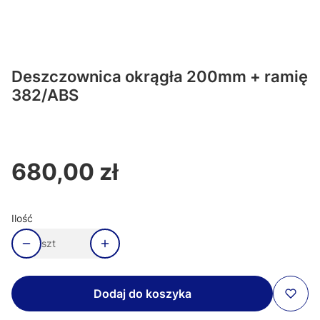
Deszczownica okrągła 200mm + ramię
382/ABS
680,00 zł
Cena
Ilość
szt
Dodaj do koszyka