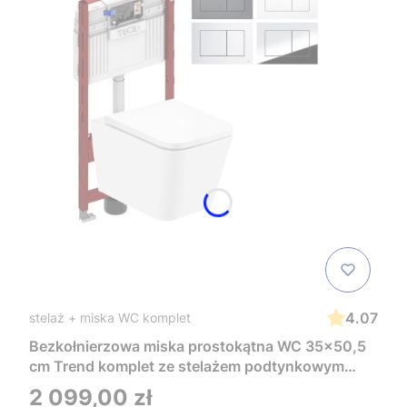
4.07
stelaż + miska WC komplet
Bezkołnierzowa miska prostokątna WC 35x50,5
cm Trend komplet ze stelażem podtynkowym
Tece i czarnym przyciskiem TeceNow
Cena
2 099,00 zł
TR2216+Tece