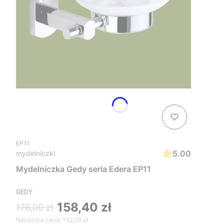
EP11
5.00
mydelniczki
Mydelniczka Gedy seria Edera EP11
GEDY
158,40 zł
176,00 zł
Najniższa cena:
142,56 zł