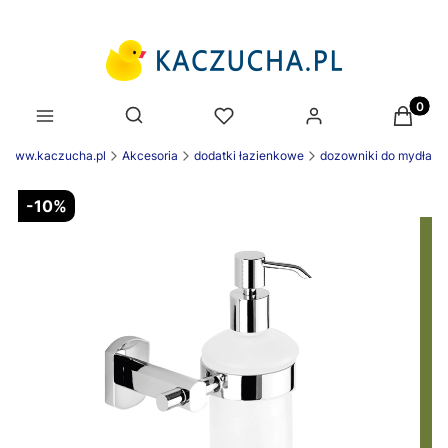
Produk
Otwórz wyszukiwarkę
k www.kaczucha.pl
Akcesoria
dodatki łazienkowe
dozowniki do mydła
-10%