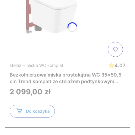
4.07
stelaż + miska WC komplet
Bezkołnierzowa miska prostokątna WC 35x50,5
cm Trend komplet ze stelażem podtynkowym
Tece i czarnym przyciskiem TeceNow
Cena
2 099,00 zł
TR2216+Tece
Do koszyka