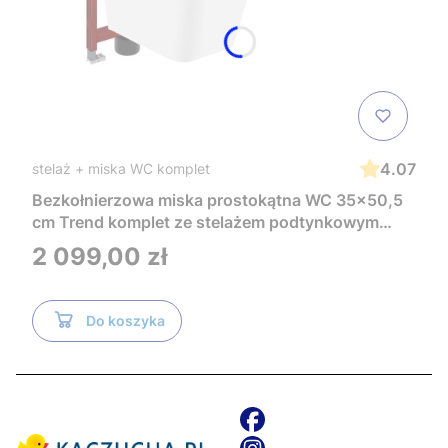
4.07
stelaż + miska WC komplet
Bezkołnierzowa miska prostokątna WC 35x50,5
cm Trend komplet ze stelażem podtynkowym
Tece i czarnym przyciskiem TeceNow
Cena
2 099,00 zł
TR2216+Tece
Do koszyka