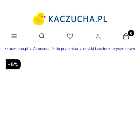
Produk
Otwórz wyszukiwarkę
www.kaczucha.pl
Akcesoria
do prysznica
drążki i zasłonki prysznicowe
-5%