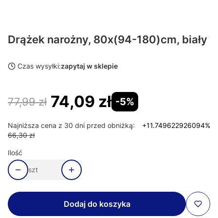
Drążek narożny, 80x(94-180)cm, biały
Czas wysyłki:
zapytaj w sklepie
74,09 zł
77,99 zł
-5%
Najniższa cena z 30 dni przed obniżką:
+11.749622926094%
66,30 zł
Ilość
szt
Dodaj do koszyka