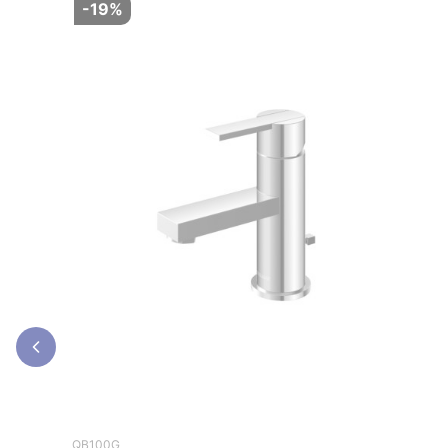
-19%
QB100G