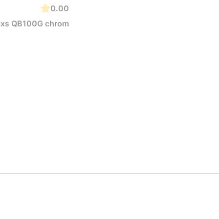
0.00
Gixs QB100G chrom