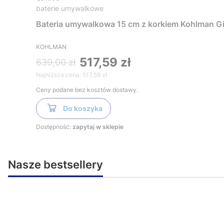
baterie umywalkowe
Bateria umywalkowa 15 cm z korkiem Kohlman 
KOHLMAN
517,59 zł
639,00 zł
Najniższa cena:
517,59 zł
Ceny podane bez kosztów dostawy.
Do koszyka
Dostępność:
zapytaj w sklepie
Nasze bestsellery