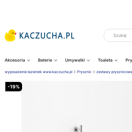
Akcesoria
Baterie
Umywalki
Toaleta
Pr
wyposażenie łazienek www.kaczucha.pl
Prysznic
zestawy prysznicow
-19%