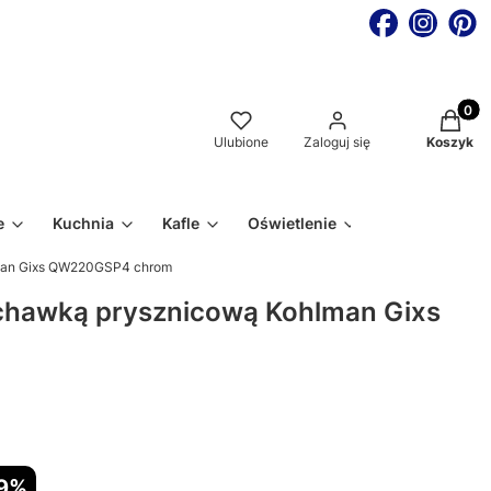
Produkt
Ulubione
Zaloguj się
Koszyk
e
Kuchnia
Kafle
Oświetlenie
lman Gixs QW220GSP4 chrom
uchawką prysznicową Kohlman Gixs
19%