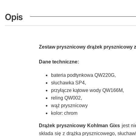
Opis
Zestaw prysznicowy drążek prysznicowy
Dane techniczne:
bateria podtynkowa QW220G,
słuchawka SP4,
przyłącze kątowe wody QW166M,
reling QW002,
wąż prysznicowy
kolor: chrom
Drążek prysznicowy Kohlman Gixs
jest n
składa się z drążka prysznicowego, słuchaw