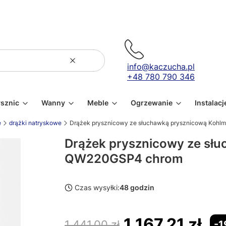
Wyczyść
Szukaj
info@kaczucha.pl
+48 780 790 346
ysznic
Wanny
Meble
Ogrzewanie
Instalacj
e
drążki natryskowe
Drążek prysznicowy ze słuchawką prysznicową Koh
Drążek prysznicowy ze sł
QW220GSP4 chrom
Czas wysyłki:
48 godzin
1 167,21 zł
1 441,00 zł
-