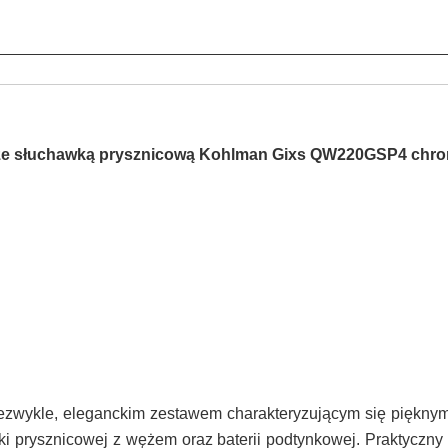
 ze słuchawką prysznicową Kohlman Gixs QW220GSP4 chr
iezwykle, eleganckim zestawem charakteryzującym się piękny
ki prysznicowej z wężem oraz baterii podtynkowej. Praktyczn