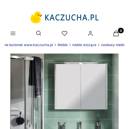
Produk
Otwórz wyszukiwarkę
enie łazienek www.kaczucha.pl
Meble
meble wiszące
zestawy mebli