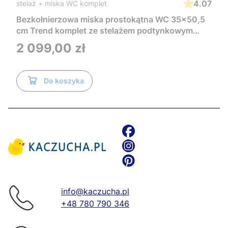
4.07
stelaż + miska WC komplet
Bezkołnierzowa miska prostokątna WC 35x50,5
cm Trend komplet ze stelażem podtynkowym
Tece i czarnym przyciskiem TeceNow
Cena
2 099,00 zł
TR2216+Tece
Do koszyka
info@kaczucha.pl
+48 780 790 346