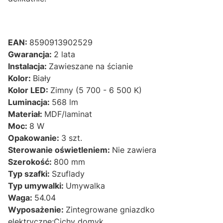
EAN:
8590913902529
Gwarancja:
2 lata
Instalacja:
Zawieszane na ścianie
Kolor:
Biały
Kolor LED:
Zimny (5 700 - 6 500 K)
Luminacja:
568 lm
Materiał:
MDF/laminat
Moc:
8 W
Opakowanie:
3 szt.
Sterowanie oświetleniem:
Nie zawiera
Szerokość:
800 mm
Typ szafki:
Szuflady
Typ umywalki:
Umywalka
Waga:
54.04
Wyposażenie:
Zintegrowane gniazdko
elektryczne;Cichy domyk