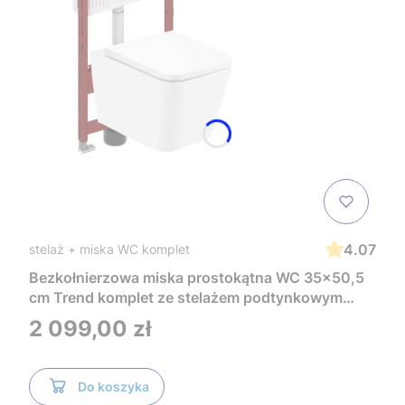
4.07
stelaż + miska WC komplet
Bezkołnierzowa miska prostokątna WC 35x50,5
cm Trend komplet ze stelażem podtynkowym
Tece i czarnym przyciskiem TeceNow
Cena
2 099,00 zł
TR2216+Tece
Do koszyka