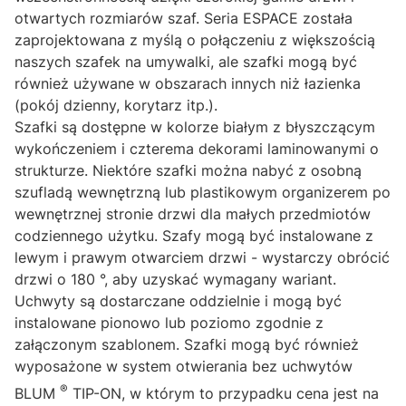
otwartych rozmiarów szaf. Seria ESPACE została
zaprojektowana z myślą o połączeniu z większością
naszych szafek na umywalki, ale szafki mogą być
również używane w obszarach innych niż łazienka
(pokój dzienny, korytarz itp.).
Szafki są dostępne w kolorze białym z błyszczącym
wykończeniem i czterema dekorami laminowanymi o
strukturze. Niektóre szafki można nabyć z osobną
szufladą wewnętrzną lub plastikowym organizerem po
wewnętrznej stronie drzwi dla małych przedmiotów
codziennego użytku. Szafy mogą być instalowane z
lewym i prawym otwarciem drzwi - wystarczy obrócić
drzwi o 180 °, aby uzyskać wymagany wariant.
Uchwyty są dostarczane oddzielnie i mogą być
instalowane pionowo lub poziomo zgodnie z
załączonym szablonem. Szafki mogą być również
wyposażone w system otwierania bez uchwytów
®
BLUM
TIP-ON, w którym to przypadku cena jest na