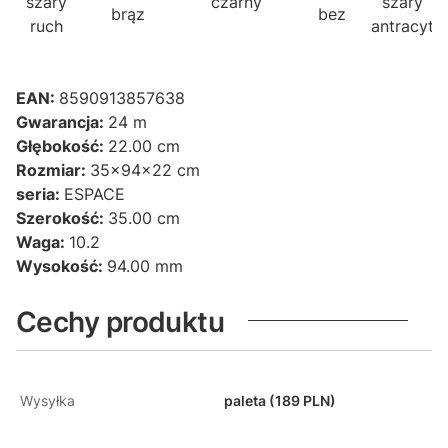
szary
czarny
szary
brąz
bez
c
ruch
antracyt
EAN:
8590913857638
Gwarancja:
24 m
Głębokość:
22.00 cm
Rozmiar:
35x94x22 cm
seria:
ESPACE
Szerokość:
35.00 cm
Waga:
10.2
Wysokość:
94.00 mm
Cechy produktu
Wysyłka
paleta (189 PLN)