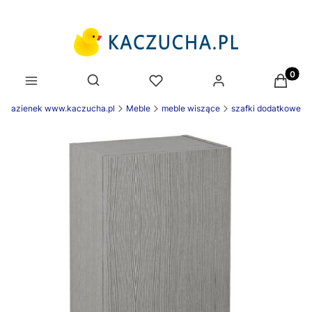
Produk
Otwórz wyszukiwarkę
e łazienek www.kaczucha.pl
Meble
meble wiszące
szafki dodatkowe