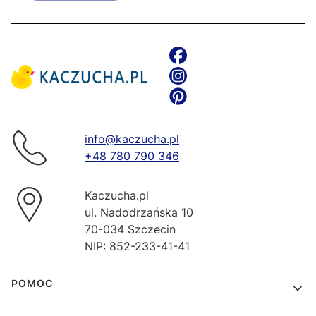
info@kaczucha.pl
+48 780 790 346
Kaczucha.pl
ul. Nadodrzańska 10
70-034 Szczecin
NIP: 852-233-41-41
Linki w stopce
POMOC