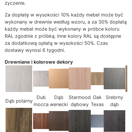
życzenie.
Za dopłatę w wysokości 10% każdy mebel może być
wykonany w drewnie według wzoru, a za 30% dopłatą
każdy mebel może być wykonany w próbce koloru
RAL zgodnie z próbką. Inne kolory RAL są dostępne
za dodatkową opłatą w wysokości 50%. Czas
dostawy wynosi 6 tygodni.
Drewniane i kolorowe dekory
Dub
Dąb
Starmood
Oak
Srebrny
Dąb polarny
mocca
wenecki
dębowy
Texas
dąb
S