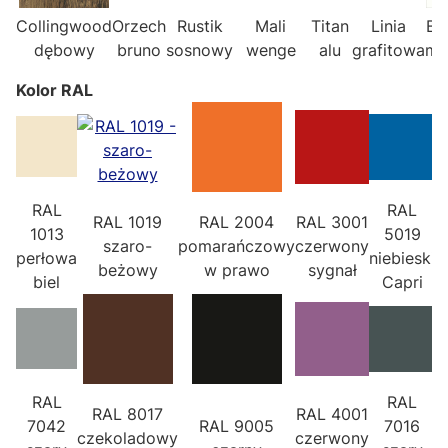
Collingwood
Orzech
Rustik
Mali
Titan
Linia
Bia
dębowy
bruno
sosnowy
wenge
alu
grafitowa
ma
Kolor RAL
RAL
RAL
RAL 1019
RAL 2004
RAL 3001
1013
5019
R
szaro-
pomarańczowy
czerwony
perłowa
niebieski
b
beżowy
w prawo
sygnał
biel
Capri
RAL
RAL
RAL 8017
RAL 4001
R
7042
RAL 9005
7016
czekoladowy
czerwony
f