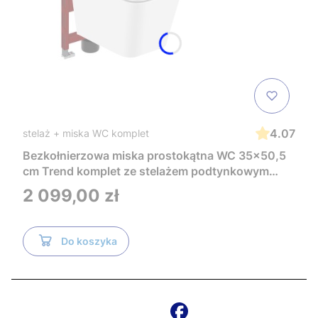
4.07
stelaż + miska WC komplet
Bezkołnierzowa miska prostokątna WC 35x50,5
cm Trend komplet ze stelażem podtynkowym
Tece i czarnym przyciskiem TeceNow
Cena
2 099,00 zł
TR2216+Tece
Do koszyka