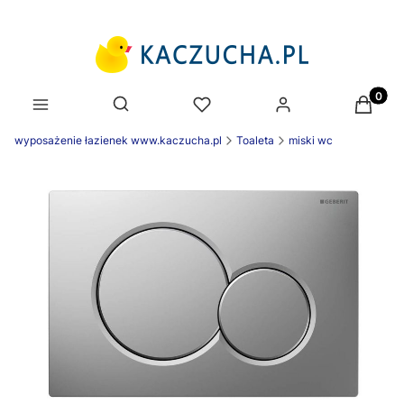
Produk
Otwórz wyszukiwarkę
wyposażenie łazienek www.kaczucha.pl
Toaleta
miski wc