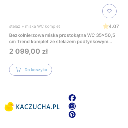
4.07
stelaż + miska WC komplet
Bezkołnierzowa miska prostokątna WC 35x50,5
cm Trend komplet ze stelażem podtynkowym
Tece i czarnym przyciskiem TeceNow
Cena
2 099,00 zł
TR2216+Tece
Do koszyka