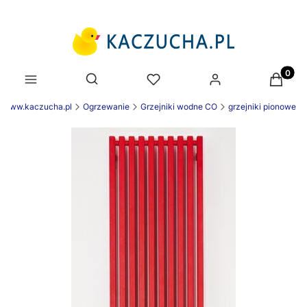
Produk
Otwórz wyszukiwarkę
k www.kaczucha.pl
Ogrzewanie
Grzejniki wodne CO
grzejniki pionowe