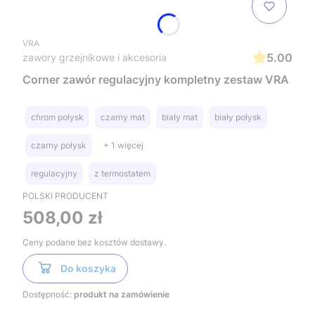
VRA
5.00
zawory grzejnikowe i akcesoria
Corner zawór regulacyjny kompletny zestaw VRA
chrom połysk
czarny mat
biały mat
biały połysk
czarny połysk
+ 1 więcej
regulacyjny
z termostatem
POLSKI PRODUCENT
Cena
508,00 zł
Ceny podane bez kosztów dostawy.
Do koszyka
Dostępność:
produkt na zamówienie