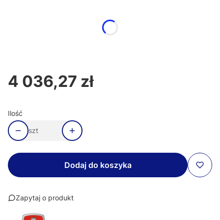
Poszczególne warianty mogą różnić się ceną
*
Kolor
Wybierz
4 036,27 zł
Cena
Ilość
szt
Dodaj do koszyka
Zapytaj o produkt