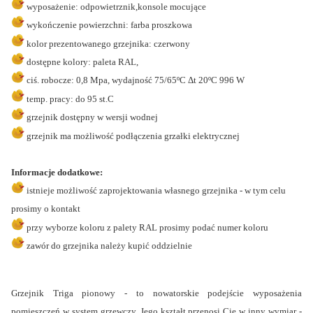
wyposażenie: odpowietrznik,konsole mocujące
wykończenie powierzchni: farba proszkowa
kolor prezentowanego grzejnika: czerwony
dostępne kolory: paleta RAL,
ciś. robocze: 0,8 Mpa, wydajność 75/65ºC Δt 20ºC 996 W
temp. pracy: do 95 st.C
grzejnik dostępny w wersji wodnej
grzejnik ma możliwość podłączenia grzałki elektrycznej
Informacje dodatkowe:
istnieje możliwość zaprojektowania własnego grzejnika - w tym celu
prosimy o kontakt
przy wyborze koloru z palety RAL prosimy podać numer koloru
zawór do grzejnika należy kupić oddzielnie
Grzejnik Triga pionowy - to nowatorskie podejście wyposażenia
pomieszczeń w system grzewczy. Jego kształt przenosi Cię w inny wymiar -