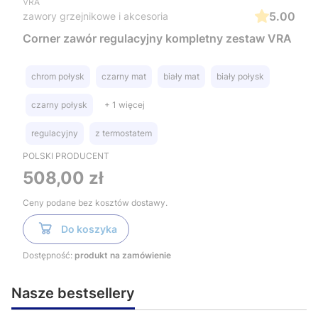
VRA
5.00
zawory grzejnikowe i akcesoria
Corner zawór regulacyjny kompletny zestaw VRA
chrom połysk
czarny mat
biały mat
biały połysk
czarny połysk
+ 1 więcej
regulacyjny
z termostatem
POLSKI PRODUCENT
Cena
508,00 zł
Ceny podane bez kosztów dostawy.
Do koszyka
Dostępność:
produkt na zamówienie
Nasze bestsellery