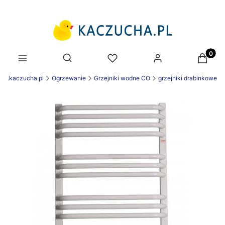
Produk
Otwórz wyszukiwarkę
ww.kaczucha.pl
Ogrzewanie
Grzejniki wodne CO
grzejniki drabinkowe