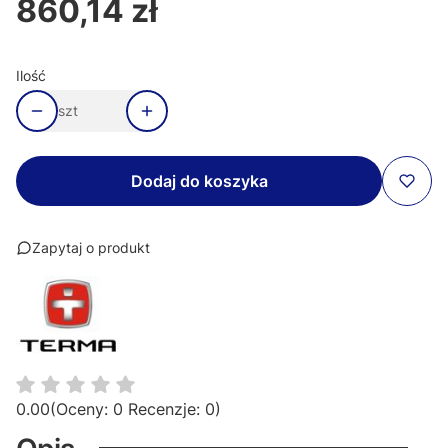
860,14 zł
Cena
Ilość
szt
Dodaj do koszyka
Zapytaj o produkt
0.00
(Oceny: 0 Recenzje: 0)