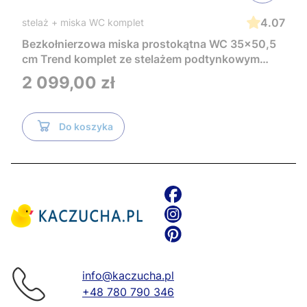
4.07
stelaż + miska WC komplet
Bezkołnierzowa miska prostokątna WC 35x50,5
cm Trend komplet ze stelażem podtynkowym
Tece i czarnym przyciskiem TeceNow
Cena
2 099,00 zł
TR2216+Tece
Do koszyka
info@kaczucha.pl
+48 780 790 346