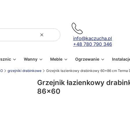
Wyczyść
Szukaj
info@kaczucha.pl
+48 780 790 346
ysznic
Wanny
Meble
Ogrzewanie
Instalacj
CO
grzejniki drabinkowe
Grzejnik łazienkowy drabinkowy 60x86 cm Terma 
Grzejnik łazienkowy drab
86x60
Wybierz wariant produktu:
Poszczególne warianty mogą różnić się ceną