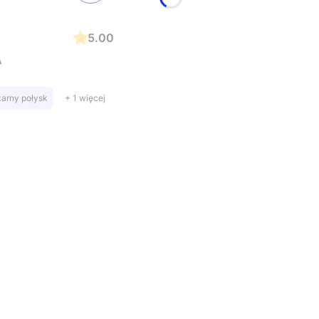
5.00
A
zarny połysk
+ 1 więcej