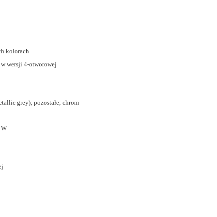
ch kolorach
 w wersji 4-otworowej
tallic grey); pozostałe; chrom
7 W
ej