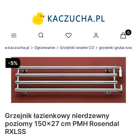
Produk
Otwórz wyszukiwarkę
 www.kaczucha.pl
Ogrzewanie
Grzejniki wodne CO
grzejniki gruba rura
-5%
Grzejnik łazienkowy nierdzewny
poziomy 150x27 cm PMH Rosendal
RXLSS