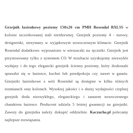
Grzejnik łazienkowy poziomy 150x26 cm PMH Rosendal RXLSS
w
kolorze szczotkowanej stali nierdzewnej. Grzejnik poziomy 4 - rurowy,
designerski, utrzymany w wyjątkowym nowoczesnym klimacie. Grzejnik
Rosendal dodatkowo wyposażono w wieszaczki na ręczniki.
Grzejnik jest
przystosowany tylko z systemem CO.
W rezultacie uzyskujemy niezwykle
wydajny i do tego elegancki grzejnik ścienny poziomy, który doskonale
sprawdzi się w łazience, kuchni lub przedpokoju czy nawet w garażu.
Grzejniki łazienkowe z serii Rosendal są dostępne w kilku różnych
rozmiarach oraz kolorach. Wysokiej jakości i o dużej wydajności cieplnej
grzejnik doda niezwykłego, eleganckiego i zarazem nowoczesnego
charakteru łazience. Producent udziela 5 letniej gwarancji na grzejniki.
Zawory do grzejnika należy dokupić oddzielnie.
Kaczucha.pl
polecamy
najlepsze rozwiązania.