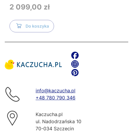
Tece i czarnym przyciskiem TeceNow
Cena
2 099,00 zł
TR2216+Tece
Do koszyka
info@kaczucha.pl
+48 780 790 346
Kaczucha.pl
ul. Nadodrzańska 10
70-034 Szczecin