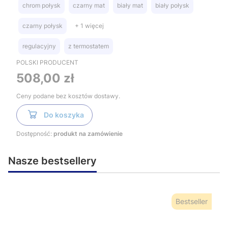
chrom połysk
czarny mat
biały mat
biały połysk
czarny połysk
+ 1 więcej
regulacyjny
z termostatem
POLSKI PRODUCENT
Cena
508,00 zł
Ceny podane bez kosztów dostawy.
Do koszyka
Dostępność:
produkt na zamówienie
Nasze bestsellery
Bestseller