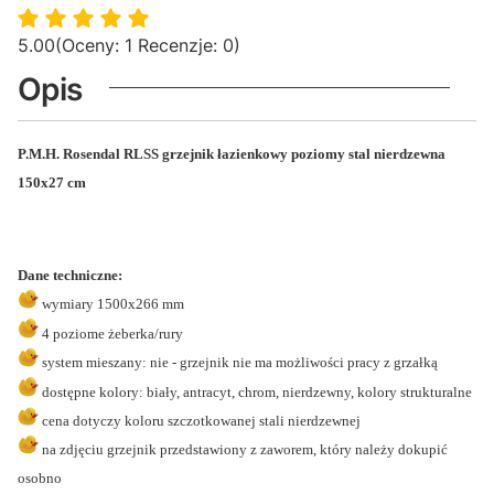
5.00
(Oceny: 1 Recenzje: 0)
Opis
P.M.H. Rosendal RLSS
grzejnik łazienkowy poziomy stal nierdzewna
150x27 cm
Dane techniczne:
wymiary 1500x266 mm
4 poziome żeberka/rury
system mieszany:
nie - grzejnik nie ma możliwości pracy z grzałką
dostępne kolory: biały, antracyt, chrom, nierdzewny, kolory strukturalne
cena dotyczy koloru szczotkowanej stali nierdzewnej
na zdjęciu grzejnik przedstawiony z zaworem, który należy dokupić
osobno