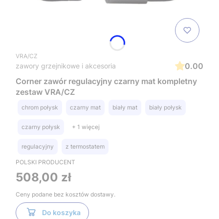
VRA/CZ
0.00
zawory grzejnikowe i akcesoria
Corner zawór regulacyjny czarny mat kompletny
zestaw VRA/CZ
chrom połysk
czarny mat
biały mat
biały połysk
czarny połysk
+ 1 więcej
regulacyjny
z termostatem
POLSKI PRODUCENT
Cena
508,00 zł
Ceny podane bez kosztów dostawy.
Do koszyka