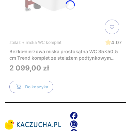
4.07
stelaż + miska WC komplet
Bezkołnierzowa miska prostokątna WC 35x50,5
cm Trend komplet ze stelażem podtynkowym
Tece i czarnym przyciskiem TeceNow
Cena
2 099,00 zł
TR2216+Tece
Do koszyka