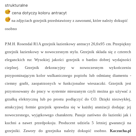
strukturalne
cena dotyczy koloru antracyt
na zdjęciach grzejnik przedstawiony z zaworami, które należy dokupić
osobno
P.M.H. Rosendal R1A grzejnik łazienkowy antracyt 26,6x95 cm. Przepiękny
grzejnik łazienkowy w nowoczesnym stylu. Grzejnik składa się z czterech
eleganckich rur. Wysokiej jakości grzejnik o bardzo dobrej wydajności
cieplnej. Grzejnik dekoracyjny w nowoczesnym wykończeniu
przypominającym kolor wulkanicznego popiołu lub odmianę diamentu -
ciemny grafit, zaopatrzonych w funkcjonalne wieszaczki. Grzejnik jest
przystosowany do pracy w systemie mieszanym czyli można go używać z
grzałką elektryczną lub po prostu podłączyć do CO. Dzięki niezwykłej,
atrakcyjnej formie grzejnik sprawdza się w każdej aranżacji dodając jej
nowoczesnego, wyjątkowego charakteru. Pasuje zarówno do łazienki jak i
kuchni a nawet przedpokoju. Producent udziela 5 letniej gwarancji na
grzejniki. Zawory do grzejnika należy dokupić osobno.
Kaczucha.pl