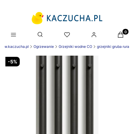
Produk
Otwórz wyszukiwarkę
 www.kaczucha.pl
Ogrzewanie
Grzejniki wodne CO
grzejniki gruba rura
-5%