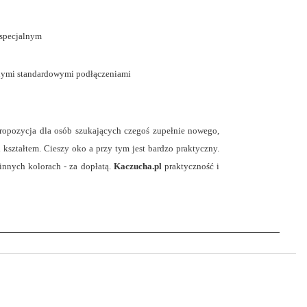
 specjalnym
nnymi standardowymi podłączeniami
propozycja dla osób szukających czegoś zupełnie nowego,
ształtem. Cieszy oko a przy tym jest bardzo praktyczny.
innych kolorach - za dopłatą.
Kaczucha.pl
praktyczność i