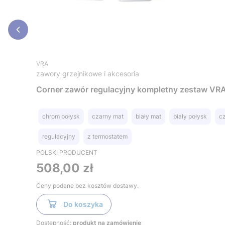
VRA
zawory grzejnikowe i akcesoria
Corner zawór regulacyjny kompletny zestaw VR
chrom połysk
czarny mat
biały mat
biały połysk
c
regulacyjny
z termostatem
POLSKI PRODUCENT
Cena
508,00 zł
Ceny podane bez kosztów dostawy.
Do koszyka
Dostępność:
produkt na zamówienie