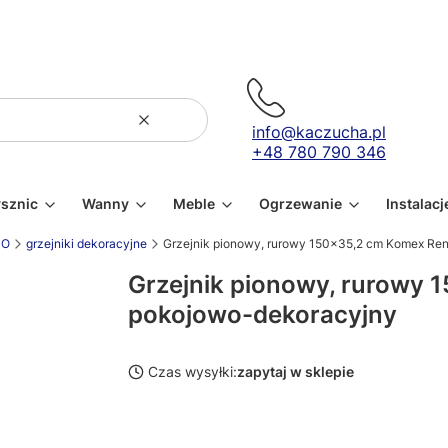
Wyczyść
Szukaj
info@kaczucha.pl
+48 780 790 346
ysznic
Wanny
Meble
Ogrzewanie
Instalacj
CO
grzejniki dekoracyjne
Grzejnik pionowy, rurowy 150x35,2 cm Komex Re
Grzejnik pionowy, rurowy
pokojowo-dekoracyjny
Czas wysyłki:
zapytaj w sklepie
Wybierz wariant produktu: