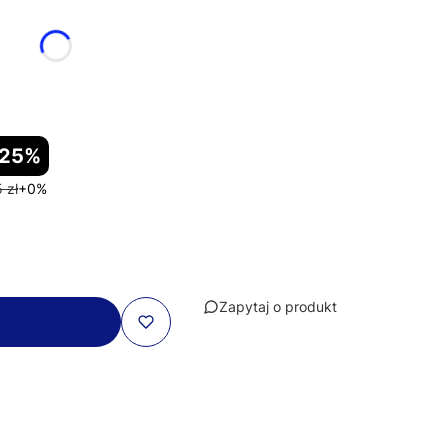
-25%
 zł
+0%
Zapytaj o produkt