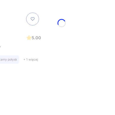
5.00
A
zarny połysk
+ 1 więcej