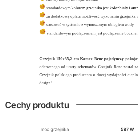
standardowym kol
orem grzejnika jest kolor biały i an
za dodatkową opłata możliwość wykonania grzejnika w
stosować w systemie z wymuszonym obiegiem wody
standardowym podłączeniem jest podłączenie boczne,
Grzejnik 150x35,2 cm Komex Rene pojedynczy pokojo
oderwanego od utarty schematów. Grzejnik Rene został za
Grzejnik polskiego producenta o dużej wydajności ciepl
design!
Cechy produktu
moc grzejnika
597 W