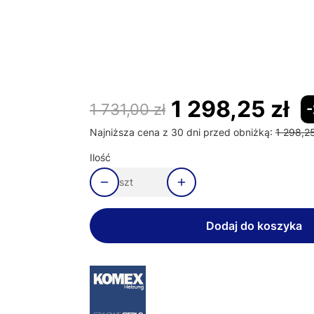
Poszczególne warianty mogą różnić się ceną
Wymiary 150 cm
Opcjonalne
Wybierz
1 298,25 zł
1 731,00 zł
Najniższa cena z 30 dni przed obniżką:
1 298,25
Ilość
szt
Dodaj do koszyka