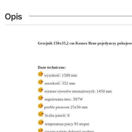
Opis
Grzejnik 150x35,2 cm Komex Rene pojedynczy pokojow
Dane techniczne:
wysokość: 1500 mm
szerokość: 352 mm
rozstaw otworów montażowych: 1450 mm
sugerowana moc: 597W
profile pionowe 25x50 mm
liczba paneli: 6
temperatura pracy 95 stopni
zawory należy dokupić osobno