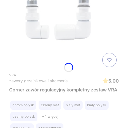
VRA
5.00
zawory grzejnikowe i akcesoria
Corner zawór regulacyjny kompletny zestaw VRA
chrom połysk
czarny mat
biały mat
biały połysk
czarny połysk
+ 1 więcej
regulacyjny
z termostatem