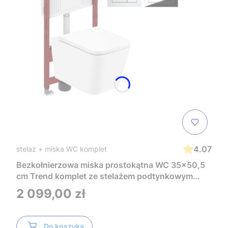
4.07
stelaż + miska WC komplet
Bezkołnierzowa miska prostokątna WC 35x50,5
cm Trend komplet ze stelażem podtynkowym
Tece i czarnym przyciskiem TeceNow
Cena
2 099,00 zł
TR2216+Tece
Do koszyka