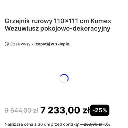
Grzejnik rurowy 110x111 cm Komex
Wezuwiusz pokojowo-dekoracyjny
Czas wysyłki:
zapytaj w sklepie
Wybierz wariant produktu:
Poszczególne warianty mogą różnić się ceną
Wymiary 110 cm
Opcjonalne
Wybierz
7 233,00 zł
9 644,00 zł
-25%
Najniższa cena z 30 dni przed obniżką:
7 233,00 zł
+0%