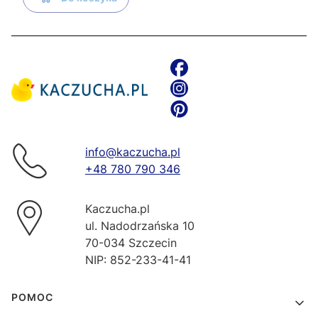
info@kaczucha.pl
+48 780 790 346
Kaczucha.pl
ul. Nadodrzańska 10
70-034 Szczecin
NIP: 852-233-41-41
Linki w stopce
POMOC