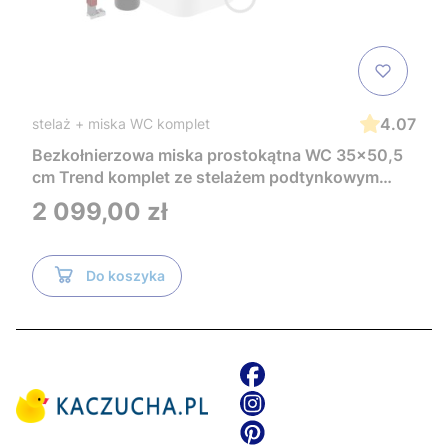
4.07
stelaż + miska WC komplet
Bezkołnierzowa miska prostokątna WC 35x50,5
cm Trend komplet ze stelażem podtynkowym
Tece i czarnym przyciskiem TeceNow
Cena
2 099,00 zł
TR2216+Tece
Do koszyka