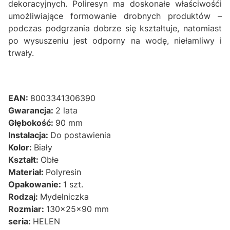
dekoracyjnych. Poliresyn ma doskonałe właściwośći
umożliwiające formowanie drobnych produktów –
podczas podgrzania dobrze się kształtuje, natomiast
po wysuszeniu jest odporny na wodę, niełamliwy i
trwały.
EAN:
8003341306390
Gwarancja:
2 lata
Głębokość:
90 mm
Instalacja:
Do postawienia
Kolor:
Biały
Kształt:
Obłe
Materiał:
Polyresin
Opakowanie:
1 szt.
Rodzaj:
Mydelniczka
Rozmiar:
130x25x90 mm
seria:
HELEN