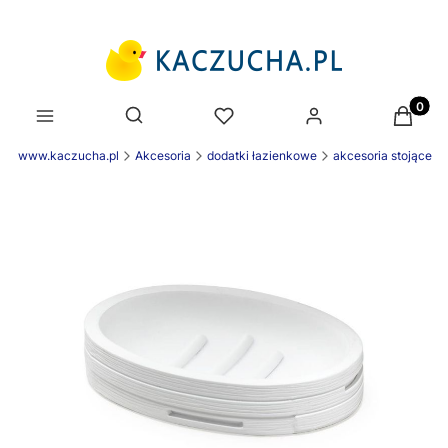
Produk
Otwórz wyszukiwarkę
nek www.kaczucha.pl
Akcesoria
dodatki łazienkowe
akcesoria stojące