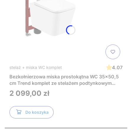
4.07
stelaż + miska WC komplet
Bezkołnierzowa miska prostokątna WC 35x50,5
cm Trend komplet ze stelażem podtynkowym
Tece i czarnym przyciskiem TeceNow
Cena
2 099,00 zł
TR2216+Tece
Do koszyka