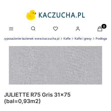
Produk
Otwórz wyszukiwarkę
wyposażenie łazienek www.kaczucha.pl
Kafle
Kafle i gresy
Podłoga
JULIETTE R75 Gris 31x75
(bal=0,93m2)