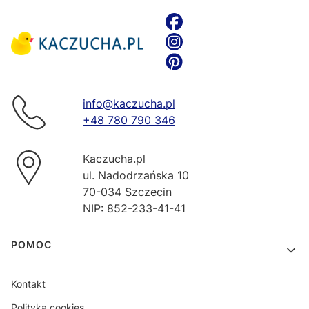
info@kaczucha.pl
+48 780 790 346
Kaczucha.pl
ul. Nadodrzańska 10
70-034 Szczecin
NIP: 852-233-41-41
Linki w stopce
POMOC
Kontakt
Polityka cookies