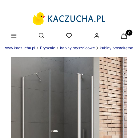
Produk
Otwórz wyszukiwarkę
ek www.kaczucha.pl
Prysznic
kabiny prysznicowe
kabiny prostokątne