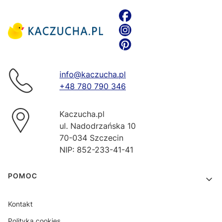
info@kaczucha.pl
+48 780 790 346
Kaczucha.pl
ul. Nadodrzańska 10
70-034 Szczecin
NIP: 852-233-41-41
Linki w stopce
POMOC
Kontakt
Polityka cookies