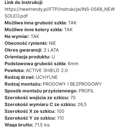
Link do instrukcji:
https://newtrendy.pl/FTP/instrukcje/INS-0568_NEW
SOLEO.pdf
Możliwa inna grubość szkła:
TAK
Możliwe inne kolory szkła:
TAK
Na wymiar:
TAK
Obecność rynienki:
NIE
Okres gwarancji:
3 LATA
Orientacja produktu:
U
Podstawowa grubość szkła:
6mm
Powłoka:
ACTIVE SHIELD 2.0
Rodzaj drzwi:
UCHYLNE
Rodzaj montażu:
PROGOWY I BEZPROGOWY
Sposób montażu przyściennego:
PROFIL
Szerokość wejścia ze szkicu:
70
Szerokość wymiaru C ze szkicu:
26,5
Szerokość X ze szkicu:
100
Szerokość Y ze szkicu:
110
Waga brutto:
71.5 kg