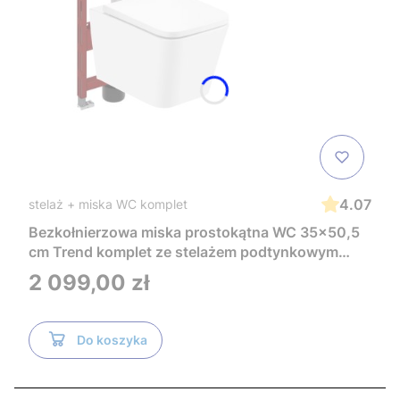
4.07
stelaż + miska WC komplet
Bezkołnierzowa miska prostokątna WC 35x50,5
cm Trend komplet ze stelażem podtynkowym
Tece i czarnym przyciskiem TeceNow
Cena
2 099,00 zł
TR2216+Tece
Do koszyka