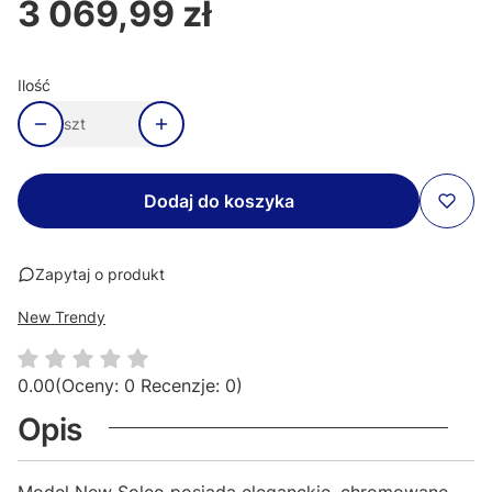
3 069,99 zł
Cena
Ilość
szt
Dodaj do koszyka
Zapytaj o produkt
New Trendy
0.00
(Oceny: 0 Recenzje: 0)
Opis
Model New Soleo posiada eleganckie, chromowane