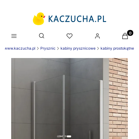
Produk
Otwórz wyszukiwarkę
ek www.kaczucha.pl
Prysznic
kabiny prysznicowe
kabiny prostokątne