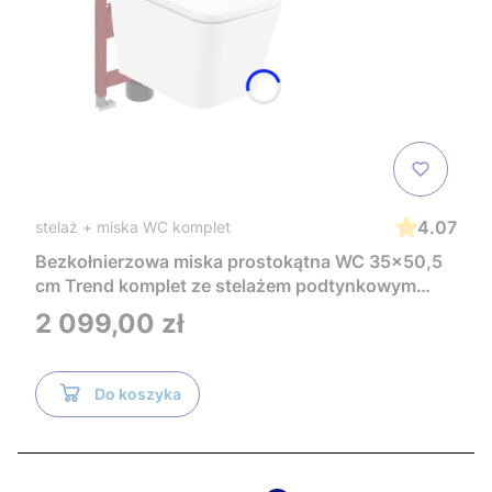
4.07
stelaż + miska WC komplet
Bezkołnierzowa miska prostokątna WC 35x50,5
cm Trend komplet ze stelażem podtynkowym
Tece i czarnym przyciskiem TeceNow
Cena
2 099,00 zł
TR2216+Tece
Do koszyka