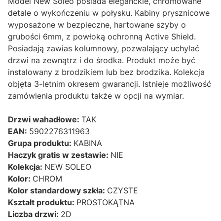
Model New Soleo posiada eleganckie, chromowane
detale o wykończeniu w połysku. Kabiny prysznicowe
wyposażone w bezpieczne, hartowane szyby o
grubości 6mm, z powłoką ochronną Active Shield.
Posiadają zawias kolumnowy, pozwalający uchylać
drzwi na zewnątrz i do środka. Produkt może być
instalowany z brodzikiem lub bez brodzika. Kolekcja
objęta 3-letnim okresem gwarancji. Istnieje możliwość
zamówienia produktu także w opcji na wymiar.
Drzwi wahadłowe:
TAK
EAN:
5902276311963
Grupa produktu:
KABINA
Haczyk gratis w zestawie:
NIE
Kolekcja:
NEW SOLEO
Kolor:
CHROM
Kolor standardowy szkła:
CZYSTE
Kształt produktu:
PROSTOKĄTNA
Liczba drzwi:
2D