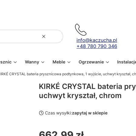
Wyczyść
Szukaj
info@kaczucha.pl
+48 780 790 346
ysznic
Wanny
Meble
Ogrzewanie
Instalacj
IRKÉ CRYSTAL bateria prysznicowa podtynkowa, 1 wyjście, uchwyt kryształ, c
KIRKÉ CRYSTAL bateria pry
uchwyt kryształ, chrom
Czas wysyłki:
zapytaj w sklepie
662,99 zł
Cena