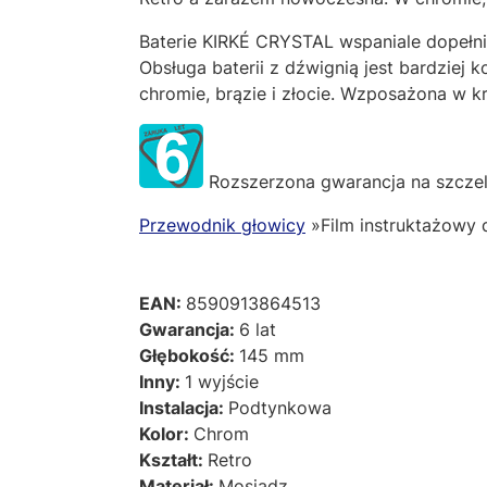
Baterie KIRKÉ CRYSTAL wspaniale dopełni
Obsługa baterii z dźwignią jest bardziej
chromie, brązie i złocie. Wzposażona w kr
Rozszerzona gwarancja na szcze
Przewodnik głowicy
»Film instruktażowy d
EAN:
8590913864513
Gwarancja:
6 lat
Głębokość:
145 mm
Inny:
1 wyjście
Instalacja:
Podtynkowa
Kolor:
Chrom
Kształt:
Retro
Materiał:
Mosiądz