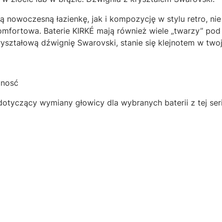
ą nowoczesną łazienkę, jak i kompozycję w stylu retro, 
 komfortowa. Baterie KIRKÉ mają również wiele „twarzy” po
yształową dźwignię Swarovski, stanie się klejnotem w twoje
lnosć
otyczący wymiany głowicy dla wybranych baterii z tej seri