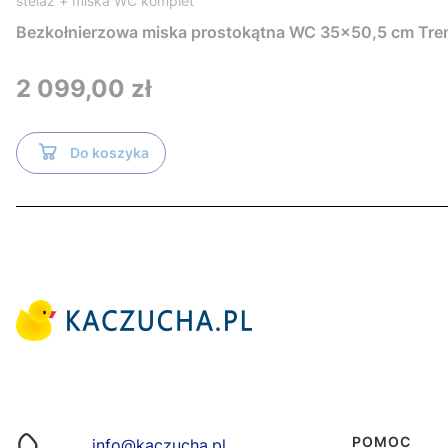
stelaż + miska WC komplet
Bezkołnierzowa miska prostokątna WC 35x50,5 cm Tre
Cena
2 099,00 zł
Do koszyka
Linki w s
POMOC
info@kaczucha.pl