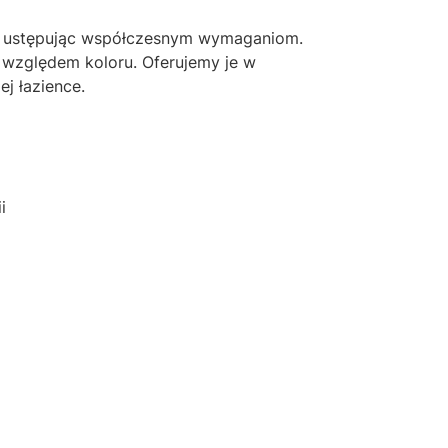
nie ustępując współczesnym wymaganiom.
d względem koloru. Oferujemy je w
j łazience.
i