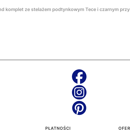
nd komplet ze stelażem podtynkowym Tece i czarnym pr
topce
PŁATNOŚCI
OFE