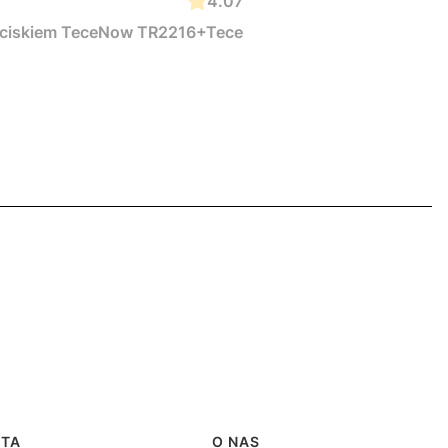
4.07
zyciskiem TeceNow TR2216+Tece
RTA
O NAS