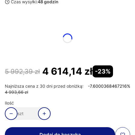
Czas wysyłki:
48 godzin
Wybierz wariant produktu:
Poszczególne warianty mogą różnić się ceną
*
Strona drzwi
Wybierz
4 614,14 zł
5 992,39 zł
-23%
Najniższa cena z 30 dni przed obniżką:
-7.6000368467216%
4 993,66 zł
Ilość
szt
Dodaj do koszyka