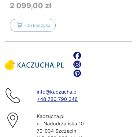
Tece i czarnym przyciskiem TeceNow
Cena
2 099,00 zł
TR2216+Tece
Do koszyka
info@kaczucha.pl
+48 780 790 346
Kaczucha.pl
ul. Nadodrzańska 10
70-034 Szczecin