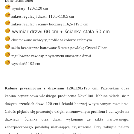
Dane techniczne:
wymiary: 120x120 cm
zakres regulacji drzwi 116,5-119,5 cm
zakres regulacji ściany bocznej 116,5-119,5 cm
wymiar drzwi 66 cm + ścianka stała 50 cm
chromowane uchwyty, profile w kolorze srebrnym
szkło bezpieczne hartowane 6 mm z powłoką Crystal Clear
regulowane zawiasy, z systemem unoszenia drzwi
wysokość 195 cm
Kabina prysznicowa z
drzwiami 120x120x195 cm.
Przepiękna duża
kabina prysznicowa włoskiego producenta Novellini. Kabina składa się z
dużych, szerokich drzwi 120 cm i ścianki bocznej w tym samym rozmiarze.
Całość pięknie się prezentuje dzięki chromowanym profilom i uchwycie na
drzwiach. Ścianka oraz drzwi wykonane ze szkła hartowanego,
zabezpieczonego powłoką ułatwiającą czyszczenie. Przy zakupie należy