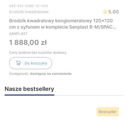
645-410-0060-01-000
5.00
brodziki kwadratowe
Brodzik kwadratowy konglomeratowy 120x120
cm z syfonem w komplecie Sanplast B-M/SPACE
S 645-410-0060-01-000 biały
SANPLAST
Cena
1 888,00 zł
Ceny podane bez kosztów dostawy.
Do koszyka
Dostępność:
dostępny na zamówienie
Nasze bestsellery
Bestseller