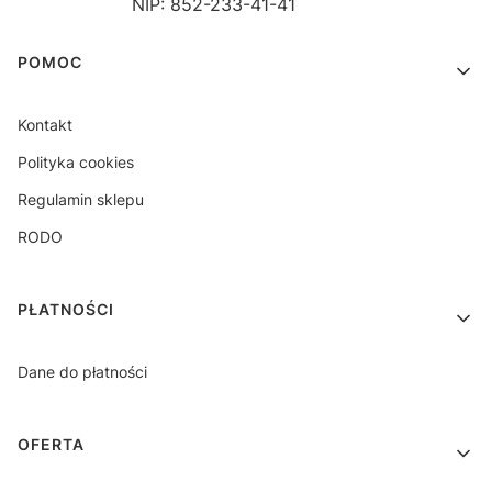
NIP: 852-233-41-41
Linki w stopce
POMOC
Kontakt
Polityka cookies
Regulamin sklepu
RODO
PŁATNOŚCI
Dane do płatności
OFERTA