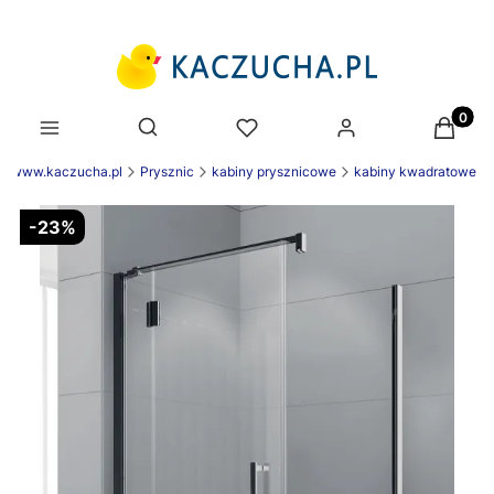
Produk
Otwórz wyszukiwarkę
ek www.kaczucha.pl
Prysznic
kabiny prysznicowe
kabiny kwadratowe
-23%