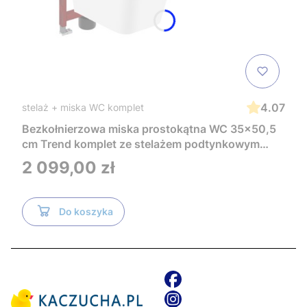
4.07
stelaż + miska WC komplet
Bezkołnierzowa miska prostokątna WC 35x50,5
cm Trend komplet ze stelażem podtynkowym
Tece i czarnym przyciskiem TeceNow
Cena
2 099,00 zł
TR2216+Tece
Do koszyka