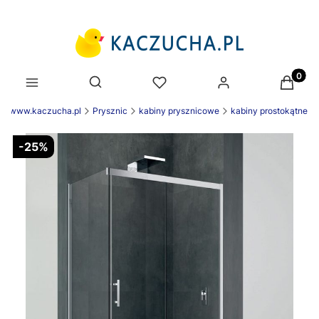
Produk
Otwórz wyszukiwarkę
ek www.kaczucha.pl
Prysznic
kabiny prysznicowe
kabiny prostokątne
-25%