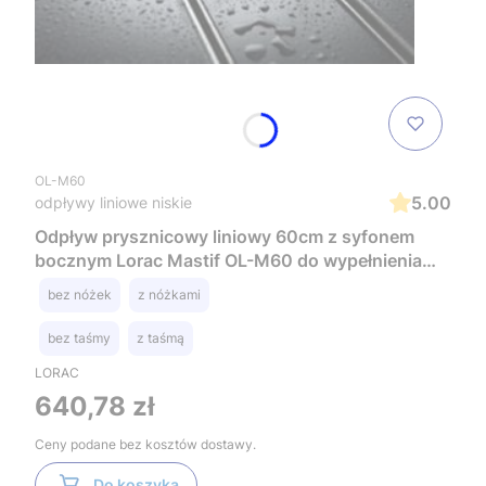
OL-M60
5.00
odpływy liniowe niskie
Odpływ prysznicowy liniowy 60cm z syfonem
bocznym Lorac Mastif OL-M60 do wypełnienia
kaflem
bez nóżek
z nóżkami
bez taśmy
z taśmą
LORAC
Cena
640,78 zł
Ceny podane bez kosztów dostawy.
Do koszyka