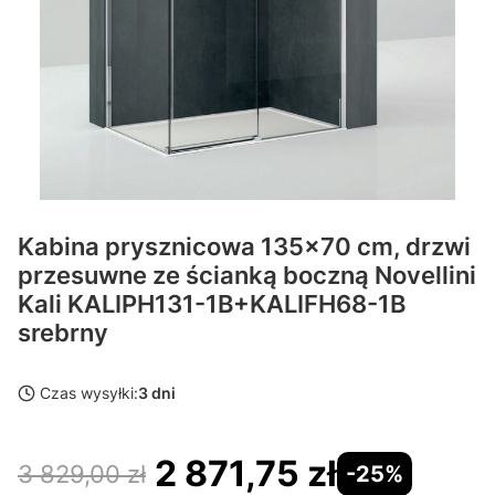
Kabina prysznicowa 135x70 cm, drzwi
przesuwne ze ścianką boczną Novellini
Kali KALIPH131-1B+KALIFH68-1B
srebrny
Czas wysyłki:
3 dni
2 871,75 zł
3 829,00 zł
-25%