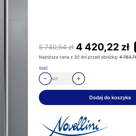
Poszczególne warianty mogą różnić się ceną
*
Strona drzwi
Wybierz
4 420,22 zł
5 740,54 zł
Najniższa cena z 30 dni przed obniżką:
4 783,78
Ilość
szt
Dodaj do koszyka