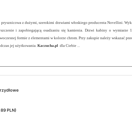
 prysznicowa z dużymi, szerokimi drzwiami włoskiego producenta Novellini. Wy
zyszczenie i zapobiegającą osadzaniu się kamienia. Drzwi kabiny o wymiarze 
owoczesnej formie z elementami w kolorze chrom. Przy zakupie należy wskazać pr
dczas jej użytkowania.
Kaczucha.pl
dla Ciebie ...
rzydłowe
189 PLN)