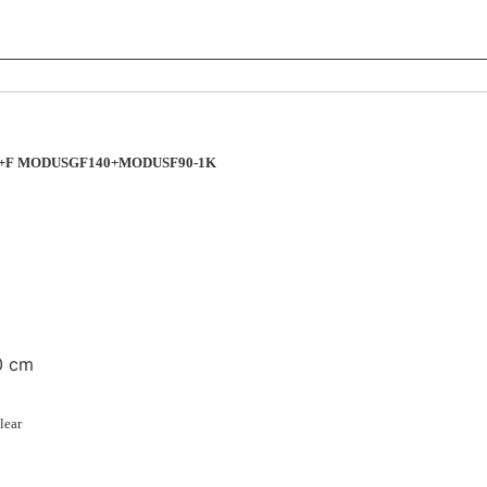
 G+F MODUSGF140+MODUSF90-1K
0 cm
lear