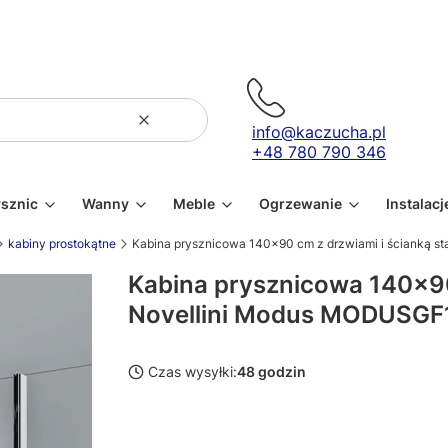
Wyczyść
Szukaj
info@kaczucha.pl
+48 780 790 346
ysznic
Wanny
Meble
Ogrzewanie
Instalacj
kabiny prostokątne
Kabina prysznicowa 140x90 cm z drzwiami i ścianką
Kabina prysznicowa 140x90 
Novellini Modus MODUS
Czas wysyłki:
48 godzin
Wybierz wariant produktu: