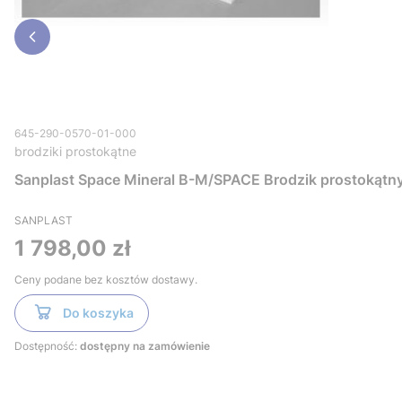
645-290-0570-01-000
brodziki prostokątne
Sanplast Space Mineral B-M/SPACE Brodzik prostoką
SANPLAST
Cena
1 798,00 zł
Ceny podane bez kosztów dostawy.
Do koszyka
Dostępność:
dostępny na zamówienie