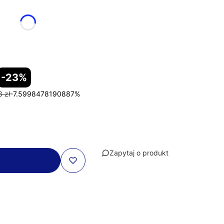
-23%
 zł
-7.5998478190887%
Zapytaj o produkt