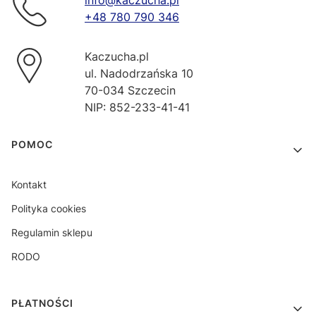
info@kaczucha.pl
+48 780 790 346
Kaczucha.pl
ul. Nadodrzańska 10
70-034 Szczecin
NIP: 852-233-41-41
Linki w stopce
POMOC
Kontakt
Polityka cookies
Regulamin sklepu
RODO
PŁATNOŚCI