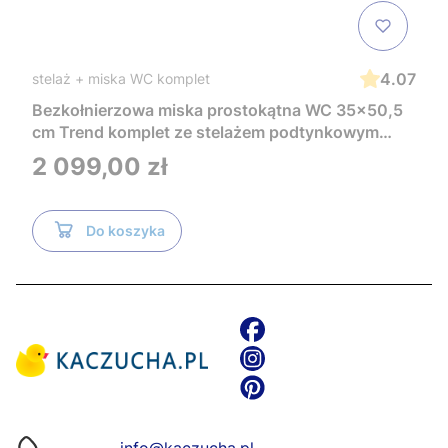
4.07
stelaż + miska WC komplet
Bezkołnierzowa miska prostokątna WC 35x50,5
cm Trend komplet ze stelażem podtynkowym
Tece i czarnym przyciskiem TeceNow
Cena
2 099,00 zł
TR2216+Tece
Do koszyka