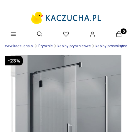
Produk
Otwórz wyszukiwarkę
ek www.kaczucha.pl
Prysznic
kabiny prysznicowe
kabiny prostokątne
-23%