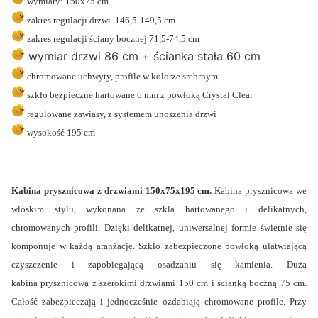
wymiary: 150x75 cm
zakres regulacji drzwi 146,5-149,5 cm
zakres regulacji ściany bocznej 71,5-74,5 cm
wymiar drzwi 86 cm + ścianka stała 60 cm
chromowane uchwyty, profile w kolorze srebrnym
szkło bezpieczne hartowane 6 mm z powłoką Crystal Clear
regulowane zawiasy, z systemem unoszenia drzwi
wysokość 195 cm
Kabina prysznicowa z
drzwiami 150x75x195 cm.
Kabina prysznicowa we
włoskim stylu, wykonana ze szkła hartowanego i delikatnych,
chromowanych profili. Dzięki delikatnej, uniwersalnej formie świetnie się
komponuje w każdą aranżację. Szkło zabezpieczone powłoką ułatwiającą
czyszczenie i zapobiegającą osadzaniu się kamienia. Duża
kabina prysznicowa z szerokimi drzwiami 150 cm i ścianką boczną 75 cm.
Całość zabezpieczają i jednocześnie ozdabiają chromowane profile. Przy