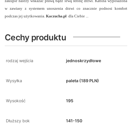
zakupie należy wskazać prawą bądź lewą stronę drzwi. Kabina wyposażona
w zawiasy z systemem unoszenia drzwi co znacznie podnosi komfort
podczas jej użytkowania.
Kaczucha.pl
dla Ciebie ...
Cechy produktu
rodzaj wejścia
jednoskrzydłowe
Wysyłka
paleta (189 PLN)
Wysokość
195
Dłuższy bok
141-150