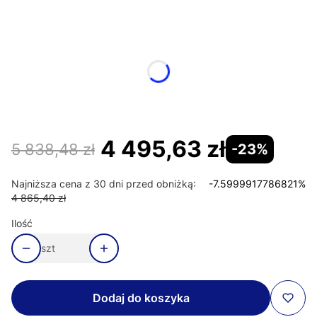
Wybierz wariant produktu:
Poszczególne warianty mogą różnić się ceną
*
Strona drzwi
Wybierz
4 495,63 zł
5 838,48 zł
-23%
Najniższa cena z 30 dni przed obniżką:
-7.5999917786821%
4 865,40 zł
Ilość
szt
Dodaj do koszyka