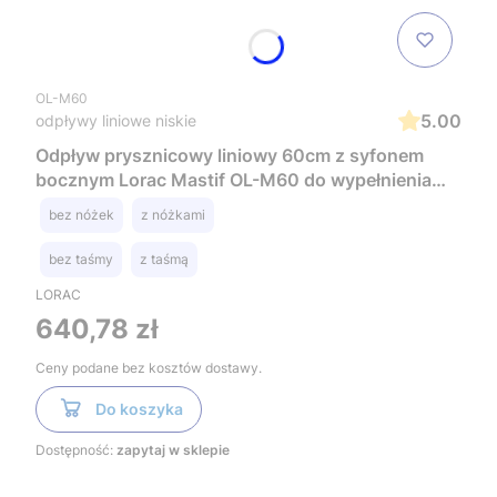
OL-M60
5.00
odpływy liniowe niskie
Odpływ prysznicowy liniowy 60cm z syfonem
bocznym Lorac Mastif OL-M60 do wypełnienia
kaflem
bez nóżek
z nóżkami
bez taśmy
z taśmą
LORAC
Cena
640,78 zł
Ceny podane bez kosztów dostawy.
Do koszyka
Dostępność:
zapytaj w sklepie