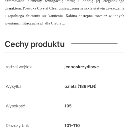
chromowane elementy wzbogacają formę i dodają jej eleganckiego
charakteru. Powłoka Crystal Clear umieszczona na szkle ułatwia czyszczenie
i zapobiega zbieraniu się kamienia. Kabina dostępna również w innych
wymiarach.
Kaczucha.pl
dla Ciebie ...
Cechy produktu
rodzaj wejścia
jednoskrzydłowe
Wysyłka
paleta (189 PLN)
Wysokość
195
Dłuższy bok
101-110