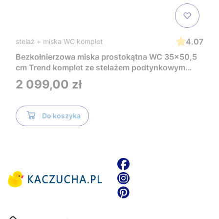
4.07
stelaż + miska WC komplet
Bezkołnierzowa miska prostokątna WC 35x50,5
cm Trend komplet ze stelażem podtynkowym
Tece i czarnym przyciskiem TeceNow
Cena
2 099,00 zł
TR2216+Tece
Do koszyka