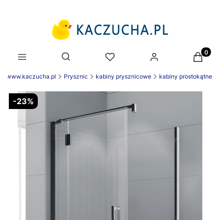
Produk
Otwórz wyszukiwarkę
ek www.kaczucha.pl
Prysznic
kabiny prysznicowe
kabiny prostokątne
-23%