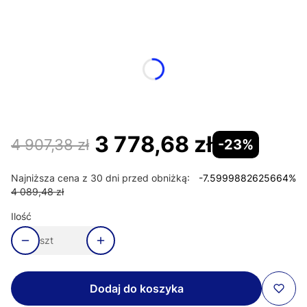
Wybierz wariant produktu:
Poszczególne warianty mogą różnić się ceną
*
Strona drzwi
Wybierz
3 778,68 zł
4 907,38 zł
-23%
Najniższa cena z 30 dni przed obniżką:
-7.5999882625664%
4 089,48 zł
Ilość
szt
Dodaj do koszyka