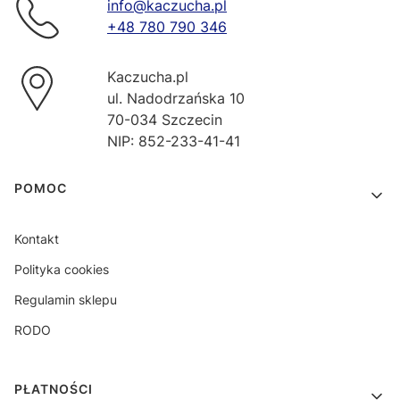
info@kaczucha.pl
+48 780 790 346
Kaczucha.pl
ul. Nadodrzańska 10
70-034 Szczecin
NIP: 852-233-41-41
Linki w stopce
POMOC
Kontakt
Polityka cookies
Regulamin sklepu
RODO
PŁATNOŚCI