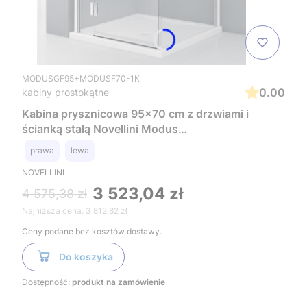
MODUSGF95+MODUSF70-1K
0.00
kabiny prostokątne
Kabina prysznicowa 95x70 cm z drzwiami i
ścianką stałą Novellini Modus
MODUSGF95+MODUSF70-1K
prawa
lewa
NOVELLINI
3 523,04 zł
4 575,38 zł
Najniższa cena:
3 812,82 zł
Ceny podane bez kosztów dostawy.
Do koszyka
Dostępność:
produkt na zamówienie