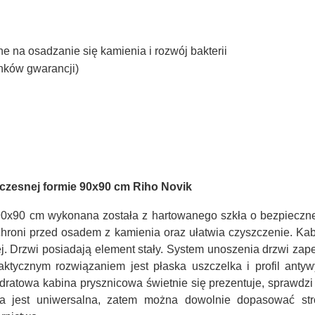
e na osadzanie się kamienia i rozwój bakterii
nków gwarancji)
czesnej formie 90x90 cm Riho Novik
0x90 cm wykonana została z hartowanego szkła o bezpieczne
 chroni przed osadem z kamienia oraz ułatwia czyszczenie. Ka
łej. Drzwi posiadają element stały. System unoszenia drzwi zap
aktycznym rozwiązaniem jest płaska uszczelka i profil ant
atowa kabina prysznicowa świetnie się prezentuje, sprawdzi s
 jest uniwersalna, zatem można dowolnie dopasować strony