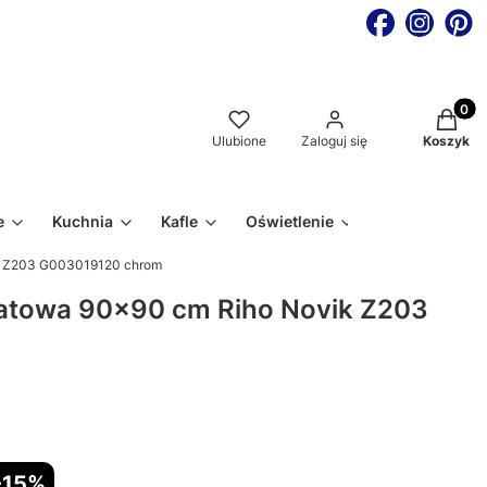
Produkt
Ulubione
Zaloguj się
Koszyk
e
Kuchnia
Kafle
Oświetlenie
k Z203 G003019120 chrom
atowa 90x90 cm Riho Novik Z203
-15%