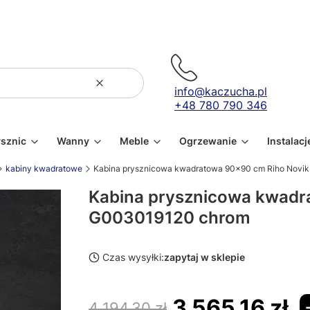
Wyczyść
Szukaj
info@kaczucha.pl
+48 780 790 346
ysznic
Wanny
Meble
Ogrzewanie
Instalacj
kabiny kwadratowe
Kabina prysznicowa kwadratowa 90x90 cm Riho Novi
Kabina prysznicowa kwadr
G003019120 chrom
Czas wysyłki:
zapytaj w sklepie
3 565,16 zł
4 194,30 zł