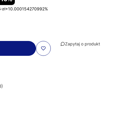
 zł
+10.000154270992%
Zapytaj o produkt
0)