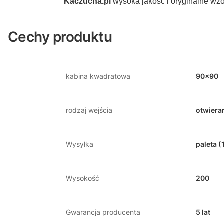
Kaczucha.pl
wysoka jakość i oryginalne wzo
Cechy produktu
kabina kwadratowa
90x90
rodzaj wejścia
otwiera
Wysyłka
paleta (
Wysokość
200
Gwarancja producenta
5 lat