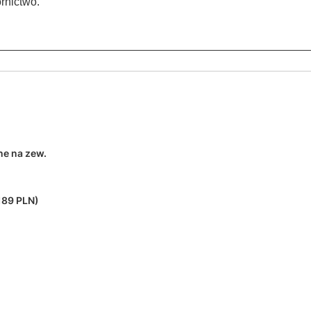
rnictwo.
ne na zew.
189 PLN)