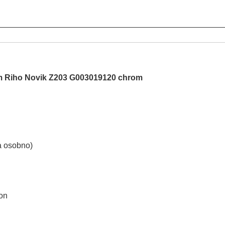
m Riho Novik Z203 G003019120 chrom
a osobno)
on