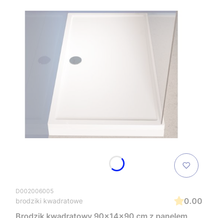
D002006005
0.00
brodziki kwadratowe
Brodzik kwadratowy 90x14x90 cm z panelem