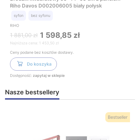
Riho Davos D002006005 biały połysk
syfon
bez syfonu
RIHO
1 598,85 zł
1 881,00 zł
Najniższa cena:
1 453,50 zł
Ceny podane bez kosztów dostawy.
Do koszyka
Dostępność:
zapytaj w sklepie
Nasze bestsellery
Bestseller