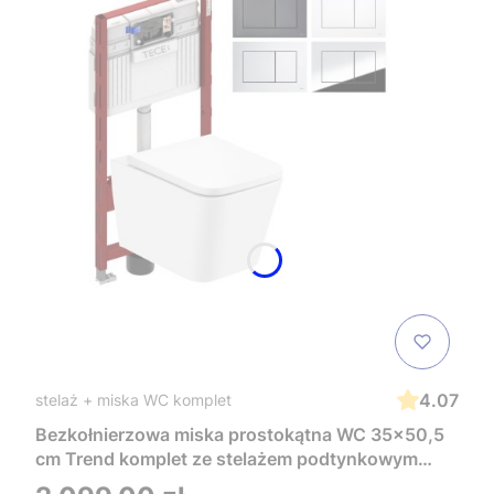
4.07
stelaż + miska WC komplet
Bezkołnierzowa miska prostokątna WC 35x50,5
cm Trend komplet ze stelażem podtynkowym
Tece i czarnym przyciskiem TeceNow
Cena