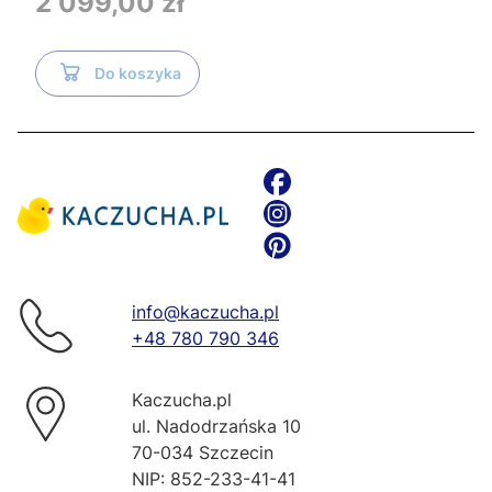
2 099,00 zł
TR2216+Tece
Do koszyka
info@kaczucha.pl
+48 780 790 346
Kaczucha.pl
ul. Nadodrzańska 10
70-034 Szczecin
NIP: 852-233-41-41