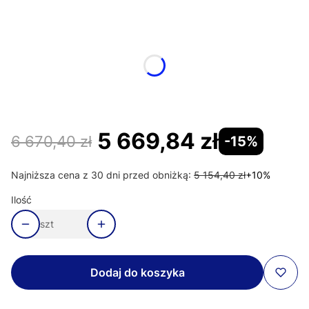
Wybierz wariant produktu:
Poszczególne warianty mogą różnić się ceną
*
Kolor profili
Wybierz
5 669,84 zł
6 670,40 zł
-15%
Najniższa cena z 30 dni przed obniżką:
5 154,40 zł
+10%
Ilość
szt
Dodaj do koszyka