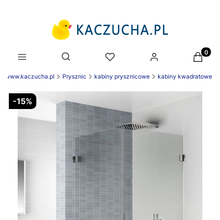
Produk
Otwórz wyszukiwarkę
ek www.kaczucha.pl
Prysznic
kabiny prysznicowe
kabiny kwadratowe
-15%