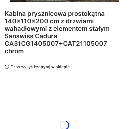
Kabina prysznicowa prostokątna
140x110x200 cm z drzwiami
wahadłowymi z elementem stałym
Sanswiss Cadura
CA31CG1405007+CAT21105007
chrom
Czas wysyłki:
zapytaj w sklepie
Wybierz wariant produktu:
Poszczególne warianty mogą różnić się ceną
*
Rodzaj szkła
Wybierz