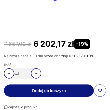
*
Strona drzwi SanSwiss
Wybierz
*
Montaż
Wybierz
6 202,17 zł
7 657,00 zł
-19%
Najniższa cena z 30 dni przed obniżką:
6 202,17 zł
+0%
Ilość
szt
Dodaj do koszyka
Zapytaj o produkt