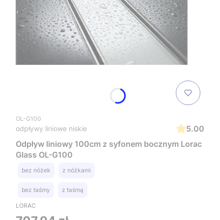
OL-G100
5.00
odpływy liniowe niskie
Odpływ liniowy 100cm z syfonem bocznym Lorac
Glass OL-G100
bez nóżek
z nóżkami
bez taśmy
z taśmą
LORAC
Cena