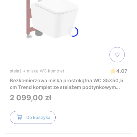
4.07
stelaż + miska WC komplet
Bezkołnierzowa miska prostokątna WC 35x50,5
cm Trend komplet ze stelażem podtynkowym
Tece i czarnym przyciskiem TeceNow
Cena
2 099,00 zł
TR2216+Tece
Do koszyka