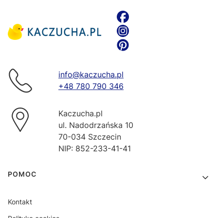
info@kaczucha.pl
+48 780 790 346
Kaczucha.pl
ul. Nadodrzańska 10
70-034 Szczecin
NIP: 852-233-41-41
Linki w stopce
POMOC
Kontakt