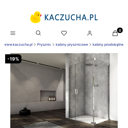
Produk
Otwórz wyszukiwarkę
ek www.kaczucha.pl
Prysznic
kabiny prysznicowe
kabiny prostokątne
-19%