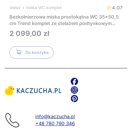
4.07
stelaż + miska WC komplet
Bezkołnierzowa miska prostokątna WC 35x50,5
cm Trend komplet ze stelażem podtynkowym
Tece i czarnym przyciskiem TeceNow
Cena
2 099,00 zł
TR2216+Tece
Do koszyka
info@kaczucha.pl
+48 780 790 346