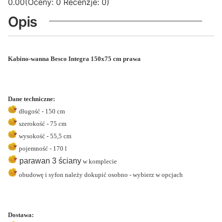
0.00
(Oceny: 0 Recenzje: 0)
Opis
Kabino-wanna Besco Integra 150x75 cm prawa
Dane techniczne:
długość - 150 cm
szerokość - 75 cm
wysokość - 55,5 cm
pojemność - 170 l
parawan 3 ściany
w komplecie
obudowę i syfon należy dokupić osobno - wybierz w opcjach
Dostawa: