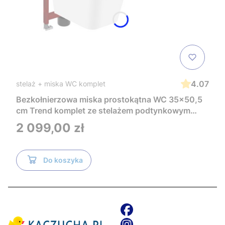
4.07
stelaż + miska WC komplet
Bezkołnierzowa miska prostokątna WC 35x50,5
cm Trend komplet ze stelażem podtynkowym
Tece i czarnym przyciskiem TeceNow
Cena
2 099,00 zł
TR2216+Tece
Do koszyka