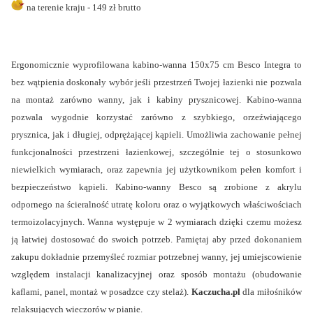
na terenie kraju - 149 zł brutto
Ergonomicznie wyprofilowana kabino-wanna 150x75 cm Besco Integra to
bez wątpienia doskonały wybór jeśli przestrzeń Twojej łazienki nie pozwala
na montaż zarówno wanny, jak i kabiny prysznicowej. Kabino-wanna
pozwala wygodnie korzystać zarówno z szybkiego, orzeźwiającego
prysznica, jak i długiej, odprężającej kąpieli. Umożliwia zachowanie pełnej
funkcjonalności przestrzeni łazienkowej, szczególnie tej o stosunkowo
niewielkich wymiarach, oraz zapewnia jej użytkownikom pełen komfort i
bezpieczeństwo kąpieli.
Kabino-wanny
Besco są zrobione z akrylu
odpornego na ścieralność utratę koloru oraz o wyjątkowych właściwościach
termoizolacyjnych.
Wanna
występuje w 2 wymiarach dzięki czemu możesz
ją łatwiej dostosować do swoich potrzeb.
Pamiętaj aby przed dokonaniem
zakupu dokładnie przemyśleć rozmiar potrzebnej wanny, jej umiejscowienie
względem instalacji kanalizacyjnej oraz sposób montażu (obudowanie
kaflami, panel, montaż w posadzce czy stelaż).
Kaczucha.pl
dla miłośników
relaksujących wieczorów w pianie.