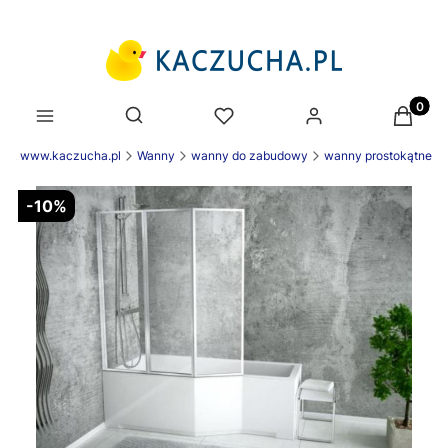
Produk
Otwórz wyszukiwarkę
nek www.kaczucha.pl
Wanny
wanny do zabudowy
wanny prostokątne
-10%