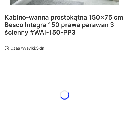
Kabino-wanna prostokątna 150x75 cm
Besco Integra 150 prawa parawan 3
ścienny #WAI-150-PP3
Czas wysyłki:
3 dni
Wybierz wariant produktu:
Poszczególne warianty mogą różnić się ceną
syfon
Opcjonalne
Wybierz
obudowa do wanny
Opcjonalne
Wybierz