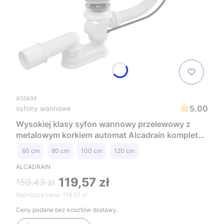
A55KM
5.00
syfony wannowe
Wysokiej klasy syfon wannowy przelewowy z
metalowym korkiem automat Alcadrain kompletny
A55KM
60 cm
80 cm
100 cm
120 cm
ALCADRAIN
119,57 zł
159,43 zł
Najniższa cena:
119,57 zł
Ceny podane bez kosztów dostawy.