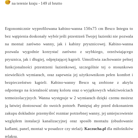
na terenie kraju - 149 zł brutto
Ergonomicznie wyprofilowana kabino-wanna 150x75 cm Besco Integra to
bez wątpienia doskonały wybór jeśli przestrzeń Twojej łazienki nie pozwala
na montaż zarówno wanny, jak i kabiny prysznicowej. Kabino-wanna
pozwala wygodnie korzystać zarówno z szybkiego, orzeźwiającego
prysznica, jak i długiej, odprężającej kąpieli. Umożliwia zachowanie pełnej
funkcjonalności przestrzeni łazienkowej, szczególnie tej o stosunkowo
niewielkich wymiarach, oraz zapewnia jej użytkownikom pełen komfort i
bezpieczeństwo kąpieli.
Kabino-wanny
Besco są zrobione z akrylu
odpornego na ścieralność utratę koloru oraz o wyjątkowych właściwościach
termoizolacyjnych.
Wanna
występuje w 2 wymiarach dzięki czemu możesz
ją łatwiej dostosować do swoich potrzeb.
Pamiętaj aby przed dokonaniem
zakupu dokładnie przemyśleć rozmiar potrzebnej wanny, jej umiejscowienie
względem instalacji kanalizacyjnej oraz sposób montażu (obudowanie
kaflami, panel, montaż w posadzce czy stelaż).
Kaczucha.pl
dla miłośników
relaksu.