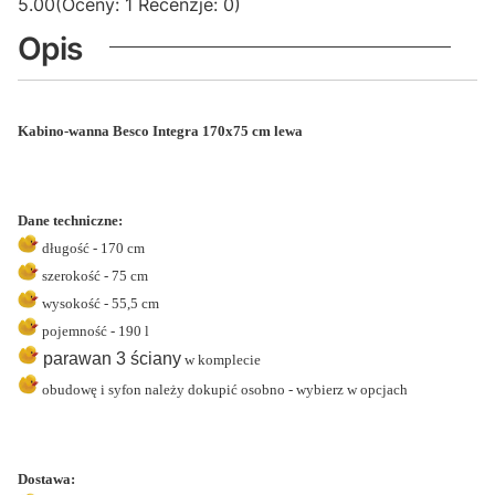
5.00
(Oceny: 1 Recenzje: 0)
Opis
Kabino-wanna Besco Integra 170x75 cm lewa
Dane techniczne:
długość - 170 cm
szerokość - 75 cm
wysokość - 55,5 cm
pojemność - 190 l
parawan 3 ściany
w komplecie
obudowę i syfon należy dokupić osobno - wybierz w opcjach
Dostawa: