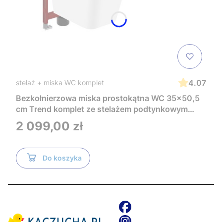
4.07
stelaż + miska WC komplet
Bezkołnierzowa miska prostokątna WC 35x50,5
cm Trend komplet ze stelażem podtynkowym
Tece i czarnym przyciskiem TeceNow
Cena
2 099,00 zł
TR2216+Tece
Do koszyka