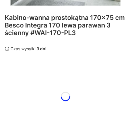
Kabino-wanna prostokątna 170x75 cm
Besco Integra 170 lewa parawan 3
ścienny #WAI-170-PL3
Czas wysyłki:
3 dni
Wybierz wariant produktu:
Poszczególne warianty mogą różnić się ceną
syfon
Opcjonalne
Wybierz
obudowa do wanny
Opcjonalne
Wybierz