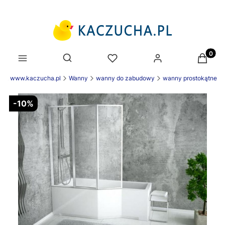
Produk
Otwórz wyszukiwarkę
nek www.kaczucha.pl
Wanny
wanny do zabudowy
wanny prostokątne
-10%