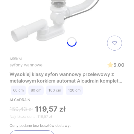
A55KM
5.00
syfony wannowe
Wysokiej klasy syfon wannowy przelewowy z
metalowym korkiem automat Alcadrain kompletny
A55KM
60 cm
80 cm
100 cm
120 cm
ALCADRAIN
119,57 zł
159,43 zł
Najniższa cena:
119,57 zł
Ceny podane bez kosztów dostawy.