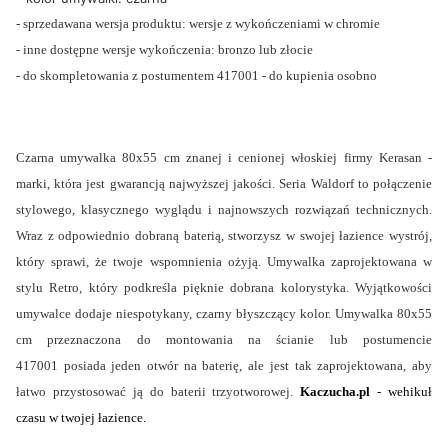
- sprzedawana wersja produktu: wersje z wykończeniami w chromie
- inne dostępne wersje wykończenia: bronzo lub złocie
- do skompletowania z postumentem 417001 - do kupienia osobno
Czarna umywalka 80x55 cm znanej i cenionej włoskiej firmy Kerasan -
marki, która jest gwarancją najwyższej jakości. Seria Waldorf to połączenie
stylowego, klasycznego wyglądu i najnowszych rozwiązań technicznych.
Wraz z odpowiednio dobraną baterią, stworzysz w swojej łazience wystrój,
który sprawi, że twoje wspomnienia ożyją. Umywalka zaprojektowana w
stylu Retro, który podkreśla pięknie dobrana kolorystyka. Wyjątkowości
umywalce dodaje niespotykany, czarny błyszczący kolor. Umywalka 80x55
cm przeznaczona do montowania na ścianie lub postumencie
417001 posiada jeden otwór na baterię, ale jest tak zaprojektowana, aby
łatwo przystosować ją do baterii trzyotworowej.
Kaczucha.pl
- wehikuł
czasu w twojej łazience.