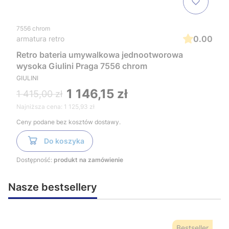
7556 chrom
0.00
armatura retro
Retro bateria umywalkowa jednootworowa
wysoka Giulini Praga 7556 chrom
GIULINI
1 146,15 zł
1 415,00 zł
Najniższa cena:
1 125,93 zł
Ceny podane bez kosztów dostawy.
Do koszyka
Dostępność:
produkt na zamówienie
Nasze bestsellery
Bestseller