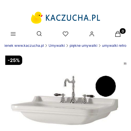
Produk
Otwórz wyszukiwarkę
łazienek www.kaczucha.pl
Umywalki
piękne umywalki
umywalki retro
-25%