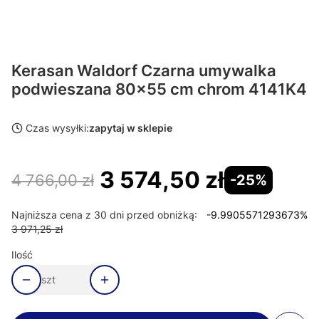
Kerasan Waldorf Czarna umywalka
podwieszana 80x55 cm chrom 4141K4
Czas wysyłki:
zapytaj w sklepie
3 574,50 zł
4 766,00 zł
-25%
Najniższa cena z 30 dni przed obniżką:
-9.9905571293673%
3 971,25 zł
Ilość
szt