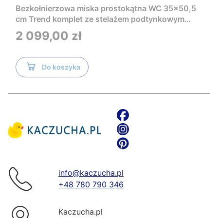
Bezkołnierzowa miska prostokątna WC 35x50,5
cm Trend komplet ze stelażem podtynkowym
Tece i czarnym przyciskiem TeceNow
Cena
2 099,00 zł
TR2216+Tece
Do koszyka
info@kaczucha.pl
+48 780 790 346
Kaczucha.pl