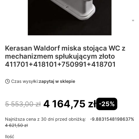
Kerasan Waldorf miska stojąca WC z
mechanizmem spłukującym złoto
411701+418101+750991+418701
Czas wysyłki:
zapytaj w sklepie
4 164,75 zł
5 553,00 zł
-25%
Najniższa cena z 30 dni przed obniżką:
-9.8831548198637%
4 621,50 zł
Ilość