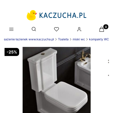
Produk
Otwórz wyszukiwarkę
posażenie łazienek www.kaczucha.pl
Toaleta
miski wc
kompakty WC
-25%