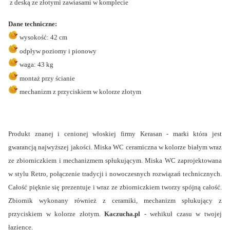
z deską ze złotymi zawiasami w komplecie
Dane techniczne:
wysokość: 42 cm
odpływ poziomy i pionowy
waga: 43 kg
montaż przy ścianie
mechanizm z przyciskiem w kolorze złotym
Produkt znanej i cenionej włoskiej firmy Kerasan - marki która jest
gwarancją najwyższej jakości. Miska WC ceramiczna w kolorze białym wraz
ze zbiorniczkiem i mechanizmem spłukującym. Miska WC zaprojektowana
w stylu Retro, połączenie tradycji i nowoczesnych rozwiązań technicznych.
Całość pięknie się prezentuje i wraz ze zbiorniczkiem tworzy spójną całość.
Zbiornik wykonany również z ceramiki, mechanizm spłukujący z
przyciskiem w kolorze złotym.
Kaczucha.pl
- wehikuł czasu w twojej
łazience.