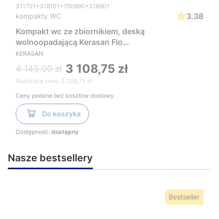
311701+318101+750990+318901
3.38
kompakty WC
Kompakt wc ze zbiornikiem, deską
wolnoopadającą Kerasan Flo
311701+318101+750990+318901
KERASAN
3 108,75 zł
4 145,00 zł
Najniższa cena:
3 399,75 zł
Ceny podane bez kosztów dostawy.
Do koszyka
Dostępność:
dostępny
Nasze bestsellery
Bestseller