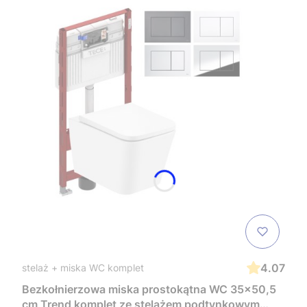
4.07
stelaż + miska WC komplet
Bezkołnierzowa miska prostokątna WC 35x50,5
cm Trend komplet ze stelażem podtynkowym