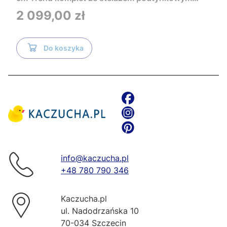
Tece i czarnym przyciskiem TeceNow
Cena
2 099,00 zł
TR2216+Tece
Do koszyka
info@kaczucha.pl
+48 780 790 346
Kaczucha.pl
ul. Nadodrzańska 10
70-034 Szczecin