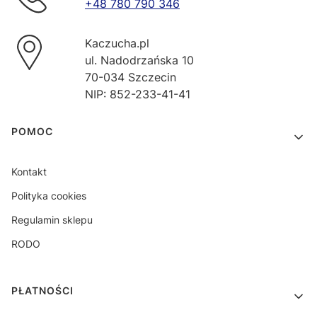
+48 780 790 346
Kaczucha.pl
ul. Nadodrzańska 10
70-034 Szczecin
NIP: 852-233-41-41
Linki w stopce
POMOC
Kontakt
Polityka cookies
Regulamin sklepu
RODO
PŁATNOŚCI