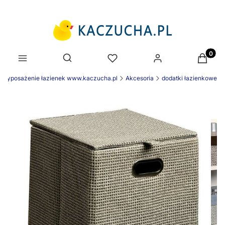
Produk
Otwórz wyszukiwarkę
wyposażenie łazienek www.kaczucha.pl
Akcesoria
dodatki łazienkowe