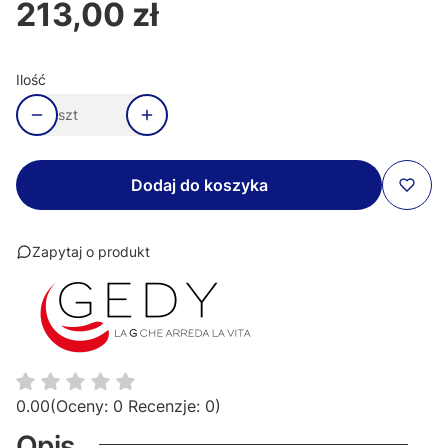
213,00 zł
Cena
Ilość
szt
Dodaj do koszyka
Zapytaj o produkt
0.00
(Oceny: 0 Recenzje: 0)
Opis