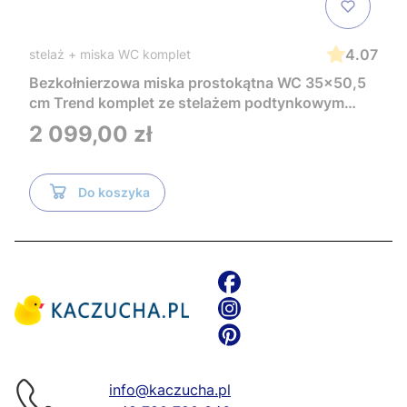
4.07
stelaż + miska WC komplet
Bezkołnierzowa miska prostokątna WC 35x50,5
cm Trend komplet ze stelażem podtynkowym
Tece i czarnym przyciskiem TeceNow
Cena
2 099,00 zł
TR2216+Tece
Do koszyka
info@kaczucha.pl