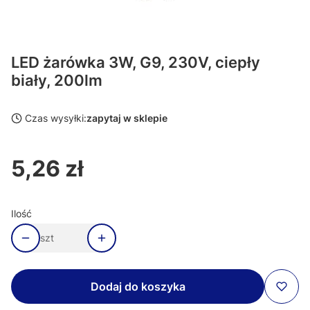
LED żarówka 3W, G9, 230V, ciepły
biały, 200lm
Czas wysyłki:
zapytaj w sklepie
5,26 zł
Cena
Ilość
szt
Dodaj do koszyka