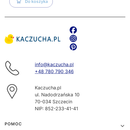
Do koszyka
info@kaczucha.pl
+48 780 790 346
Kaczucha.pl
ul. Nadodrzańska 10
70-034 Szczecin
NIP: 852-233-41-41
Linki w stopce
POMOC