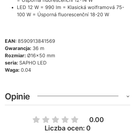
LED 12 W = 990 lm = Klasická wolframová 75-
100 W = Úsporná fluorescenční 18-20 W
EAN:
8590913841569
Gwarancja:
36 m
Rozmiar:
Ø16x50 mm
seria:
SAPHO LED
Waga:
0.04
Opinie
0.00
Liczba ocen: 0