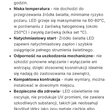
godzin.
Niska temperatura
- nie dochodzi do
przegrzewania źródła światła, minimalne ryzyko
pożaru. LED grzeje się maksymalnie na 60-80°C,
w porównaniu z żarówką halogenową (około
250°C) i zwykłą żarówką (kilka set °C).
Natychmiastowy start
- Zródło światła LED
zapewni natychmiastowy zapłon i szybkie
osiągnięcie pełnego strumienia świetlnego.
Odporność na uszkodzenia mechaniczne
– nie
szkodzi ponowne włączanie i wyłączanie ani
wstrząsy, dzięki stosownej kosnstrukcji idealnie
się nadają do zastosowania na zewnątrz,
Kompaktowa kontrukcja
- małe wymiary, można
instalować w dowolnym miejscu.
Bezpieczne dla zdrowia
– LED oświetlenie nie
oscyluje, nie produkuje UV promieni, nie zawiera
szkodliwych substancji, takich jak neobsahují
škodlivé látky jako jsou metale cieżkie albo