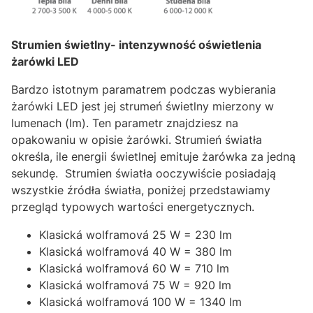
Strumien świetlny- intenzywność oświetlenia
żarówki LED
Bardzo istotnym paramatrem podczas wybierania
żarówki LED jest jej strumeń świetlny mierzony w
lumenach (lm). Ten parametr znajdziesz na
opakowaniu w opisie żarówki. Strumień światła
określa, ile energii świetlnej emituje żarówka za jedną
sekundę. Strumien światła ooczywiście posiadają
wszystkie źródła światła, poniżej przedstawiamy
przegląd typowych wartości energetycznych.
Klasická wolframová 25 W = 230 lm
Klasická wolframová 40 W = 380 lm
Klasická wolframová 60 W = 710 lm
Klasická wolframová 75 W = 920 lm
Klasická wolframová 100 W = 1340 lm