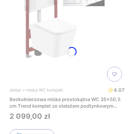
4.07
stelaż + miska WC komplet
Bezkołnierzowa miska prostokątna WC 35x50,5
cm Trend komplet ze stelażem podtynkowym
Tece i czarnym przyciskiem TeceNow
Cena
2 099,00 zł
TR2216+Tece