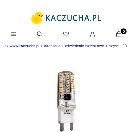
Produk
Otwórz wyszukiwarkę
ienek www.kaczucha.pl
Akcesoria
oświetlenie łazienkowe
części LED