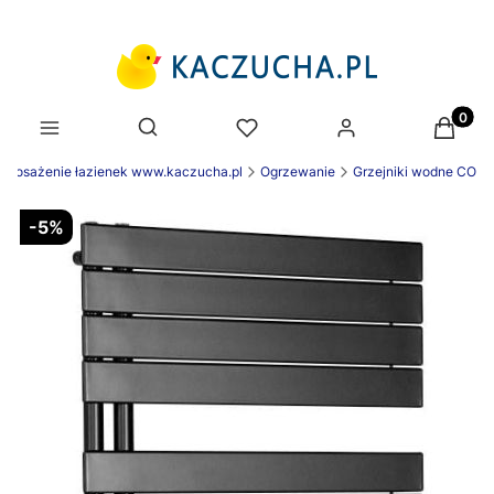
Produk
Otwórz wyszukiwarkę
yposażenie łazienek www.kaczucha.pl
Ogrzewanie
Grzejniki wodne CO
-5%