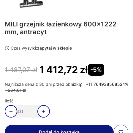
MILI grzejnik łazienkowy 600x1222
mm, antracyt
Czas wysyłki:
zapytaj w sklepie
1 412,72 zł
1 487,07 zł
-5%
Najniższa cena z 30 dni przed obniżką:
+11.764938568524%
1 264,01 zł
Ilość
szt
Dodaj do koszyka