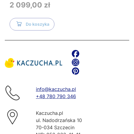
Tece i czarnym przyciskiem TeceNow
Cena
2 099,00 zł
TR2216+Tece
Do koszyka
info@kaczucha.pl
+48 780 790 346
Kaczucha.pl
ul. Nadodrzańska 10
70-034 Szczecin