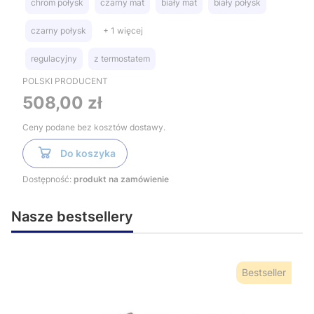
chrom połysk
czarny mat
biały mat
biały połysk
czarny połysk
+ 1 więcej
regulacyjny
z termostatem
POLSKI PRODUCENT
Cena
508,00 zł
Ceny podane bez kosztów dostawy.
Do koszyka
Dostępność:
produkt na zamówienie
Nasze bestsellery
Bestseller