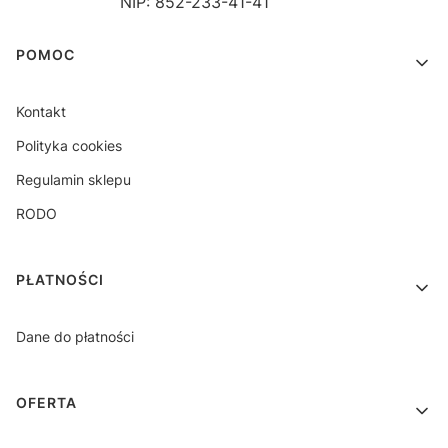
NIP: 852-233-41-41
Linki w stopce
POMOC
Kontakt
Polityka cookies
Regulamin sklepu
RODO
PŁATNOŚCI
Dane do płatności
OFERTA