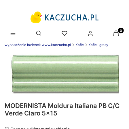
Produk
Otwórz wyszukiwarkę
wyposażenie łazienek www.kaczucha.pl
Kafle
Kafle i gresy
MODERNISTA Moldura Italiana PB C/C
Verde Claro 5x15
Czas wysyłki:
zapytaj w sklepie