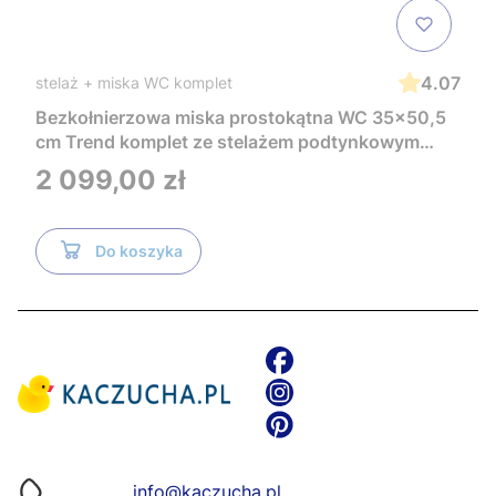
4.07
stelaż + miska WC komplet
Bezkołnierzowa miska prostokątna WC 35x50,5
cm Trend komplet ze stelażem podtynkowym
Tece i czarnym przyciskiem TeceNow
Cena
2 099,00 zł
TR2216+Tece
Do koszyka
info@kaczucha.pl