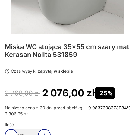
Miska WC stojąca 35x55 cm szary mat
Kerasan Nolita 531859
Czas wysyłki:
zapytaj w sklepie
2 076,00 zł
2 768,00 zł
-25%
Najniższa cena z 30 dni przed obniżką:
-9.9837398373984%
2 306,25 zł
Ilość