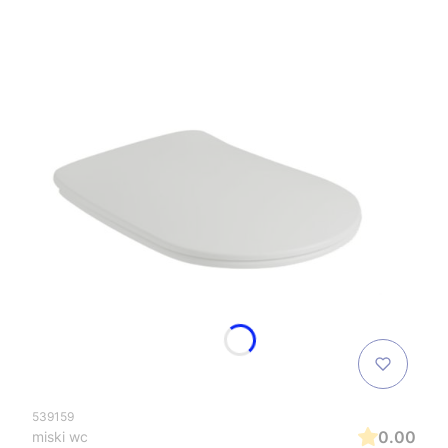
539159
0.00
miski wc