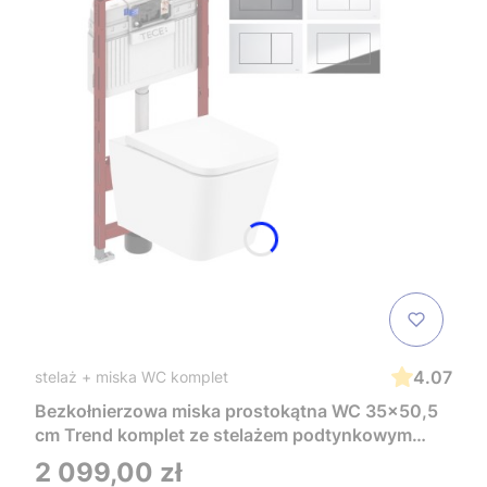
4.07
stelaż + miska WC komplet
Bezkołnierzowa miska prostokątna WC 35x50,5
cm Trend komplet ze stelażem podtynkowym
Tece i czarnym przyciskiem TeceNow
Cena
2 099,00 zł
TR2216+Tece