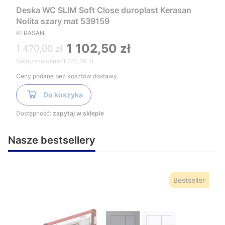
Deska WC SLIM Soft Close duroplast Kerasan
Nolita szary mat 539159
KERASAN
1 102,50 zł
1 470,00 zł
Najniższa cena:
1 222,50 zł
Ceny podane bez kosztów dostawy.
Do koszyka
Dostępność:
zapytaj w sklepie
Nasze bestsellery
Bestseller