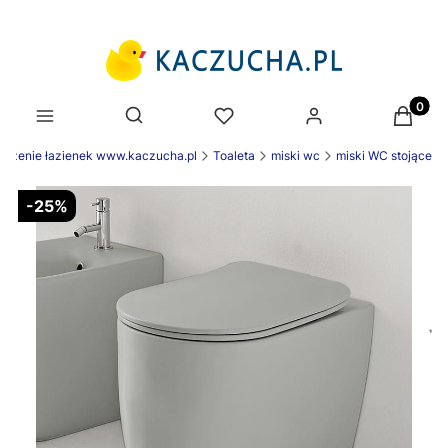
Produk
Otwórz wyszukiwarkę
ażenie łazienek www.kaczucha.pl
Toaleta
miski wc
miski WC stojące
-25%