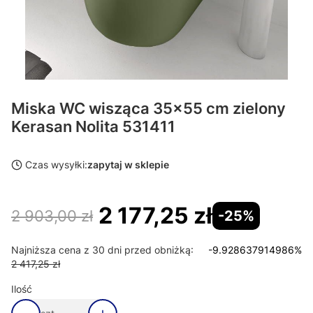
Miska WC wisząca 35x55 cm zielony
Kerasan Nolita 531411
Czas wysyłki:
zapytaj w sklepie
2 177,25 zł
2 903,00 zł
-25%
Najniższa cena z 30 dni przed obniżką:
-9.928637914986%
2 417,25 zł
Ilość