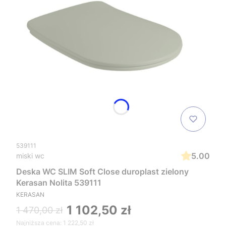
539111
5.00
miski wc
Deska WC SLIM Soft Close duroplast zielony
Kerasan Nolita 539111
KERASAN
1 102,50 zł
1 470,00 zł
Najniższa cena:
1 222,50 zł