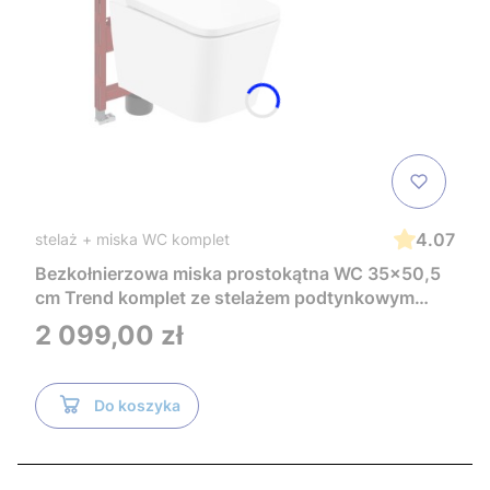
4.07
stelaż + miska WC komplet
Bezkołnierzowa miska prostokątna WC 35x50,5
cm Trend komplet ze stelażem podtynkowym
Tece i czarnym przyciskiem TeceNow
Cena
2 099,00 zł
TR2216+Tece
Do koszyka