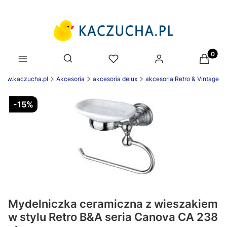
Produk
Otwórz wyszukiwarkę
www.kaczucha.pl
Akcesoria
akcesoria delux
akcesoria Retro & Vintage
-15%
Mydelniczka ceramiczna z wieszakiem
w stylu Retro B&A seria Canova CA 238