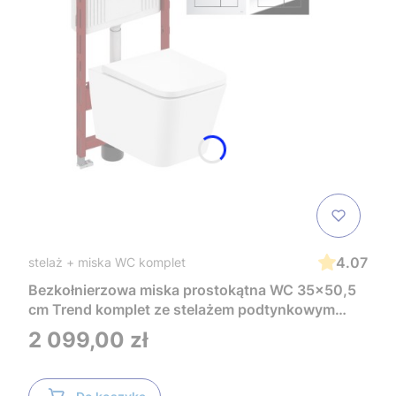
4.07
stelaż + miska WC komplet
Bezkołnierzowa miska prostokątna WC 35x50,5
cm Trend komplet ze stelażem podtynkowym
Tece i czarnym przyciskiem TeceNow
Cena
2 099,00 zł
TR2216+Tece