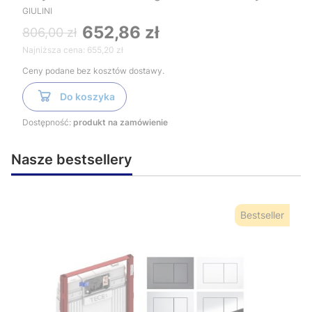
RG1103/S chrom
GIULINI
652,86 zł
806,00 zł
Najniższa cena:
655,20 zł
Ceny podane bez kosztów dostawy.
Do koszyka
Dostępność:
produkt na zamówienie
Nasze bestsellery
Bestseller