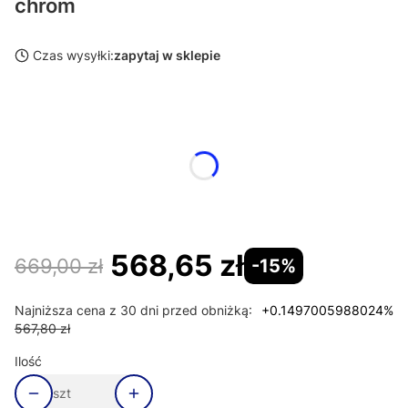
chrom
Czas wysyłki:
zapytaj w sklepie
Wybierz wariant produktu:
Poszczególne warianty mogą różnić się ceną
*
wybierz kolor
Wybierz
568,65 zł
669,00 zł
-15%
Najniższa cena z 30 dni przed obniżką:
+0.1497005988024%
567,80 zł
Ilość
szt