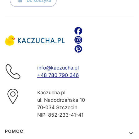
Do koszyka
info@kaczucha.pl
+48 780 790 346
Kaczucha.pl
ul. Nadodrzańska 10
70-034 Szczecin
NIP: 852-233-41-41
Linki w stopce
POMOC