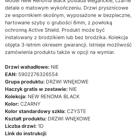
Model New Renoma Black posiada eleganckie, czarne
detale o matowym wykończeniu. Drzwi prysznicowe
ze wspornikiem skośnym, wyposażone w bezpieczne,
hartowane szyby o grubości 6mm, z powłoką
ochronną Active Shield. Produkt może być
instalowany z brodzikiem lub bez brodzika. Kolekcja
objęta 3-letnim okresem gwarancji. Istnieje możliwość
zamówienia produktu także w opcji na wymiar.
Drzwi wahadłowe:
NIE
EAN:
5902276326554
Grupa produktu:
DRZWI WNĘKOWE
Haczyk gratis w zestawie:
NIE
Kolekcja:
NEW RENOMA BLACK
Kolor:
CZARNY
Kolor standardowy szkła:
CZYSTE
Kształt produktu:
DRZWI WNĘKOWE
Liczba drzwi:
1D
Link do instrukcji: