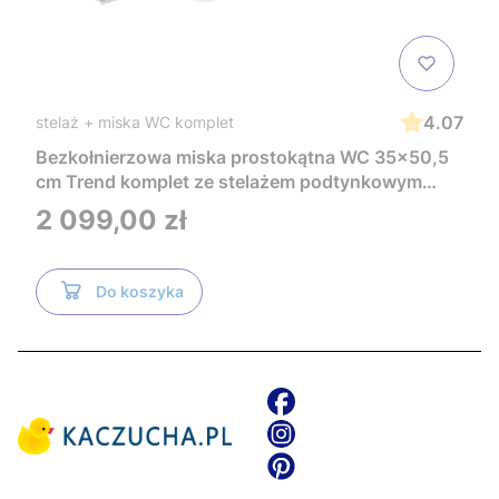
4.07
stelaż + miska WC komplet
Bezkołnierzowa miska prostokątna WC 35x50,5
cm Trend komplet ze stelażem podtynkowym
Tece i czarnym przyciskiem TeceNow
Cena
2 099,00 zł
TR2216+Tece
Do koszyka