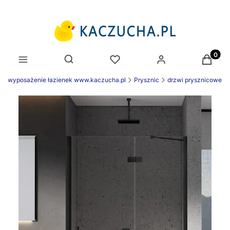
Produk
Otwórz wyszukiwarkę
wyposażenie łazienek www.kaczucha.pl
Prysznic
drzwi prysznicowe