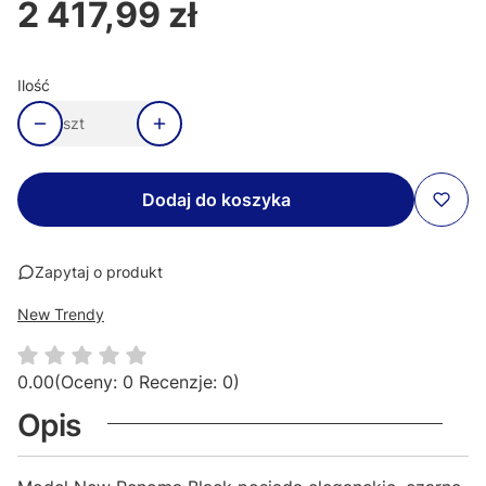
2 417,99 zł
Cena
Ilość
szt
Dodaj do koszyka
Zapytaj o produkt
New Trendy
0.00
(Oceny: 0 Recenzje: 0)
Opis