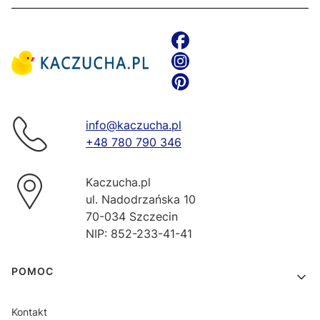
info@kaczucha.pl
+48 780 790 346
Kaczucha.pl
ul. Nadodrzańska 10
70-034 Szczecin
NIP: 852-233-41-41
Linki w stopce
POMOC
Kontakt