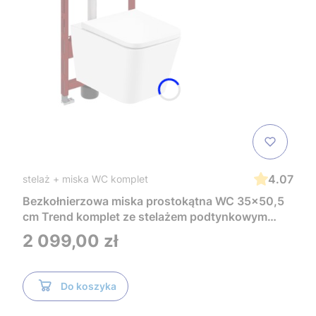
4.07
stelaż + miska WC komplet
Bezkołnierzowa miska prostokątna WC 35x50,5
cm Trend komplet ze stelażem podtynkowym
Tece i czarnym przyciskiem TeceNow
Cena
2 099,00 zł
TR2216+Tece
Do koszyka