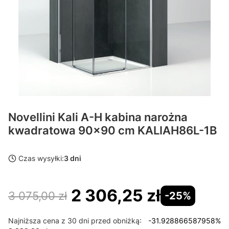
Novellini Kali A-H kabina narożna
kwadratowa 90x90 cm KALIAH86L-1B
Czas wysyłki:
3 dni
2 306,25 zł
3 075,00 zł
-25%
Najniższa cena z 30 dni przed obniżką:
-31.928866587958%