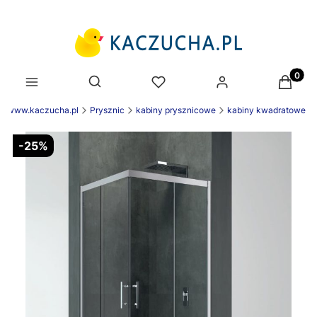
Produk
Otwórz wyszukiwarkę
ek www.kaczucha.pl
Prysznic
kabiny prysznicowe
kabiny kwadratowe
-25%